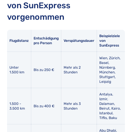
von SunExpress
vorgenommen
Beispielziele
Entschädigung
Flugdistanz
Verspätungsdauer
von
pro Person
SunExpress
Wien, Zürich,
Basel,
Unter
Mehr als 2
Nürnberg,
Bis zu 250 €
1.500 km
Stunden
München,
Stuttgart,
Leipzig
Antalya,
Izmir,
1.500 -
Mehr als 3
Dalaman,
Bis zu 400 €
3.500 km
Stunden
Beirut, Kairo,
Istanbul,
Tiflis, Baku
Abu Dhabi,