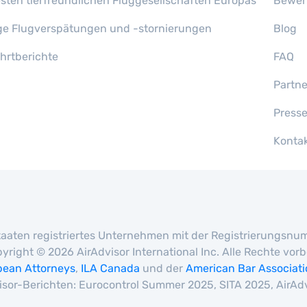
esten tierfreundlichen Fluggesellschaften Europas
Bewer
ge Flugverspätungen und -stornierungen
Blog
ahrtberichte
FAQ
Partn
Press
Konta
en Staaten registriertes Unternehmen mit der Registrierungs
yright © 2026 AirAdvisor International Inc. Alle Rechte vo
pean Attorneys
,
ILA Canada
und der
American Bar Associat
isor-Berichten: Eurocontrol Summer 2025, SITA 2025, AirAd