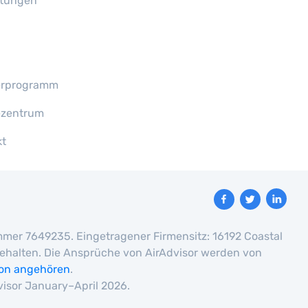
tungen
erprogramm
ezentrum
kt
nummer 7649235. Eingetragener Firmensitz: 16192 Coastal
rbehalten. Die Ansprüche von AirAdvisor werden von
ion angehören
.
visor January–April 2026.