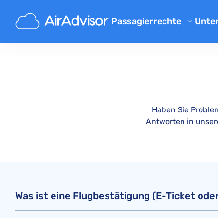
Main
Kontakt
Passagierrechte
Unte
Übe
Flugverspaetung Entschaed
Blo
Entschädigung bei Flugvers
Entschädigung bei Flugausfa
FAQ
Gepäck Entschädigung
Par
Haben Sie Problem
Entschädigung bei Nichtbef
Flu
Antworten in unser
Fluggesellschaften
Beschwerde an Fluggesellsch
Entschädigung bei Streik der
Entschädigung bei Flugum
Was ist eine Flugbestätigung (E-Ticket od
Ihre Rechte