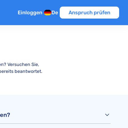
Einloggen
De
Anspruch prüfen
sflug
n
en? Versuchen Sie,
en
ereits beantwortet.
k
pätung
men?
lüge