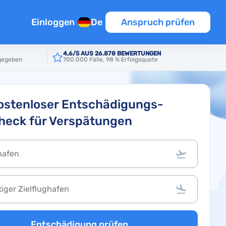
Einloggen
De
Anspruch prüfen
4,6/5 AUS 26.878 BEWERTUNGEN
rgegeben
700.000 Fälle, 98 % Erfolgsquote
sflug
n
ostenloser Entschädigungs-
heck für Verspätungen
en
k
pätung
lüge
Entschädigung prüfen