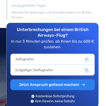
Häufig gestellte Fragen
Aktuelle Verspätungen und Annullierungen von British
Airways
Unterbrechungen bei einem British
Airways-Flug?
In nur 3 Minuten prüfen, ob Ihnen bis zu 600 €
zustehen.
Jetzt Anspruch geltend machen!
Kostenlose Sofortprüfung
Kein Gewinn, keine Gebühr