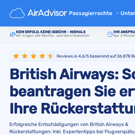
Main
Fluggesellschaften
British Airways
Passagierrechte
Unte
Übe
Flugverspaetung Entschaed
KEIN ERFOLG, KEINE GEBÜHR - NIEMALS
IHR ANSPRU
Wir tragen alle Rechts- und Gerichtskosten
Nur 3 Minut
Blo
Entschädigung bei Flugvers
Entschädigung bei Flugausfa
FAQ
Reviews.io 4,6/5 basierend auf
26.878
B
Gepäck Entschädigung
Par
British Airways: S
Entschädigung bei Nichtbef
Flu
Fluggesellschaften
beantragen Sie er
Beschwerde an Fluggesellsch
Ihre Rückerstatt
Entschädigung bei Streik der
Entschädigung bei Flugum
Erfolgreiche Entschädigungen von British Airways &
Ihre Rechte
Rückerstattungen: Inkl. Expertentipps bei Flugverspätu