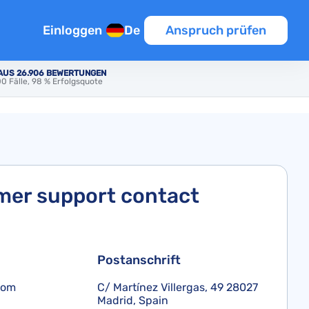
Einloggen
De
Anspruch prüfen
 AUS 26.906 BEWERTUNGEN
0 Fälle, 98 % Erfolgsquote
sflug
n
en
k
er support contact
Postanschrift
pätung
lüge
com
C/ Martínez Villergas, 49 28027
Madrid, Spain