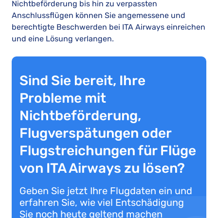
Nichtbeförderung bis hin zu verpassten
Anschlussflügen können Sie angemessene und
berechtigte Beschwerden bei ITA Airways einreichen
und eine Lösung verlangen.
Sind Sie bereit, Ihre
Probleme mit
Nichtbeförderung,
Flugverspätungen oder
Flugstreichungen für Flüge
von ITA Airways zu lösen?
Geben Sie jetzt Ihre Flugdaten ein und
erfahren Sie, wie viel Entschädigung
Sie noch heute geltend machen