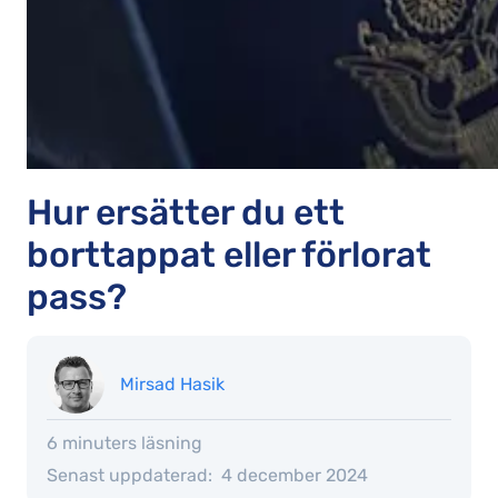
Hur ersätter du ett
borttappat eller förlorat
pass?
Mirsad Hasik
6 minuters läsning
Senast uppdaterad:
4 december 2024