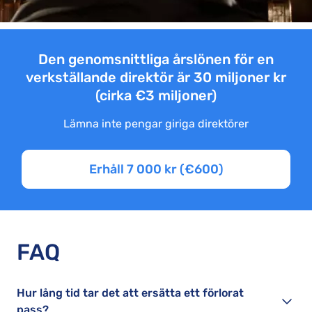
Den genomsnittliga årslönen för en
verkställande direktör är 30 miljoner kr
(cirka €3 miljoner)
Lämna inte pengar giriga direktörer
Erhåll 7 000 kr (€600)
FAQ
Hur lång tid tar det att ersätta ett förlorat
pass?