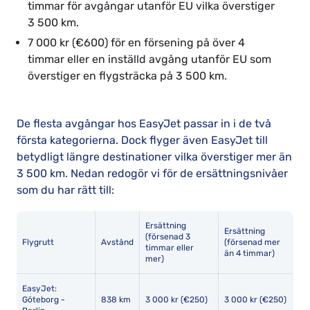
timmar för avgångar utanför EU vilka överstiger
3 500 km.
7 000 kr (€600) för en försening på över 4
timmar eller en inställd avgång utanför EU som
överstiger en flygsträcka på 3 500 km.
De flesta avgångar hos EasyJet passar in i de två
första kategorierna. Dock flyger även EasyJet till
betydligt längre destinationer vilka överstiger mer än
3 500 km. Nedan redogör vi för de ersättningsnivåer
som du har rätt till:
Ersättning
Ersättning
(försenad 3
Flygrutt
Avstånd
(försenad mer
timmar eller
än 4 timmar)
mer)
EasyJet:
Göteborg -
838 km
3 000 kr (€250)
3 000 kr (€250)