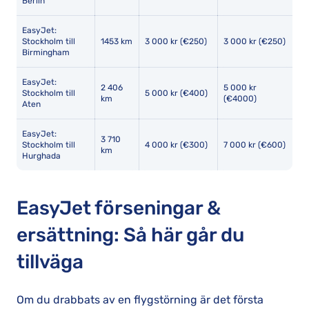
Berlin
EasyJet:
Stockholm till
1453 km
3 000 kr (€250)
3 000 kr (€250)
Birmingham
EasyJet:
2 406
5 000 kr
Stockholm till
5 000 kr (€400)
km
(€4000)
Aten
EasyJet:
3 710
Stockholm till
4 000 kr (€300)
7 000 kr (€600)
km
Hurghada
EasyJet förseningar &
ersättning: Så här går du
tillväga
Om du drabbats av en flygstörning är det första