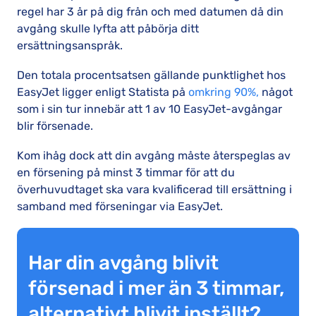
regel har 3 år på dig från och med datumen då din
avgång skulle lyfta att påbörja ditt
ersättningsanspråk.
Den totala procentsatsen gällande punktlighet hos
EasyJet ligger enligt Statista på
omkring 90%,
något
som i sin tur innebär att 1 av 10 EasyJet-avgångar
blir försenade.
Kom ihåg dock att din avgång måste återspeglas av
en försening på minst 3 timmar för att du
överhuvudtaget ska vara kvalificerad till ersättning i
samband med förseningar via EasyJet.
Har din avgång blivit
försenad i mer än 3 timmar,
alternativt blivit inställt?