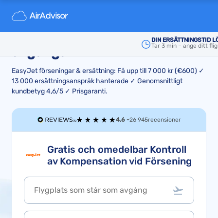
EasyJet flyg: Ersättning vid
försenade och inställda
DIN ERSÄTTNINGSTID L
Tar 3 min – ange ditt f
avgångar
EasyJet förseningar & ersättning: Få upp till 7 000 kr (€600) ✓
13 000 ersättningsanspråk hanterade ✓ Genomsnittligt
kundbetyg 4,6/5 ✓ Prisgaranti.
4,6 -
26 945
recensioner
Gratis och omedelbar Kontroll
av Kompensation vid Försening