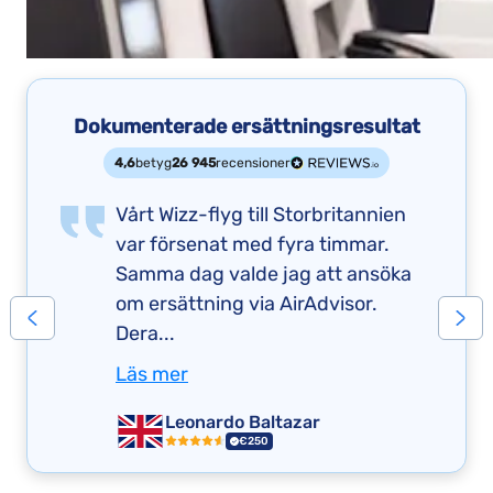
Dokumenterade ersättningsresultat
4,6
betyg
26 945
recensioner
Vårt Wizz-flyg till Storbritannien
var försenat med fyra timmar.
Samma dag valde jag att ansöka
om ersättning via AirAdvisor.
Dera...
Läs mer
Leonardo Baltazar
€250