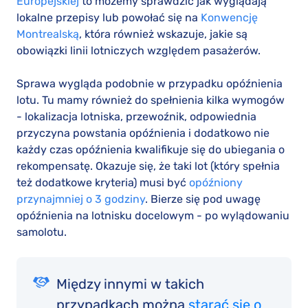
Europejskiej
to możemy sprawdzić jak wyglądają
lokalne przepisy lub powołać się na
Konwencję
Montrealską
, która również wskazuje, jakie są
obowiązki linii lotniczych względem pasażerów.
Sprawa wygląda podobnie w przypadku opóźnienia
lotu. Tu mamy również do spełnienia kilka wymogów
- lokalizacja lotniska, przewoźnik, odpowiednia
przyczyna powstania opóźnienia i dodatkowo nie
każdy czas opóźnienia kwalifikuje się do ubiegania o
rekompensatę. Okazuje się, że taki lot (który spełnia
też dodatkowe kryteria) musi być
opóźniony
przynajmniej o 3 godziny
. Bierze się pod uwagę
opóźnienia na lotnisku docelowym - po wylądowaniu
samolotu.
Między innymi w takich
przypadkach można
starać się o