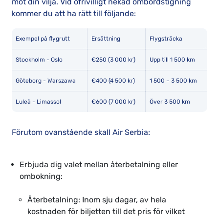
mot din vilja. Vid ofrivilligt nekad ombordstigning
kommer du att ha rätt till följande:
Exempel på flygrutt
Ersättning
Flygsträcka
Stockholm - Oslo
€250 (3 000 kr)
Upp till 1 500 km
Göteborg - Warszawa
€400 (4 500 kr)
1 500 – 3 500 km
Luleå - Limassol
€600 (7 000 kr)
Över 3 500 km
Förutom ovanstående skall Air Serbia:
Erbjuda dig valet mellan återbetalning eller
ombokning:
Återbetalning: Inom sju dagar, av hela
kostnaden för biljetten till det pris för vilket