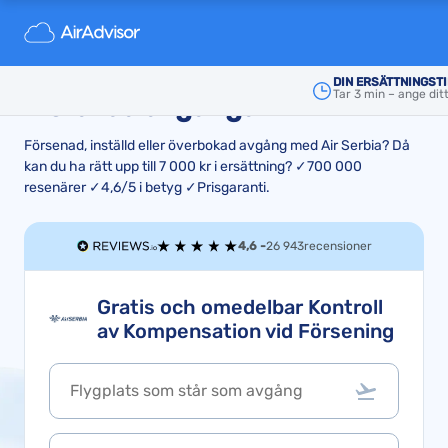
Air Serbia: Ersättning när du
drabbas av försenade och
DIN ERSÄTTNINGST
Tar 3 min – ange di
inställda avgångar
Försenad, inställd eller överbokad avgång med Air Serbia? Då
kan du ha rätt upp till 7 000 kr i ersättning? ✓700 000
resenärer ✓4,6/5 i betyg ✓Prisgaranti.
4,6 -
26 943
recensioner
Gratis och omedelbar Kontroll
av Kompensation vid Försening