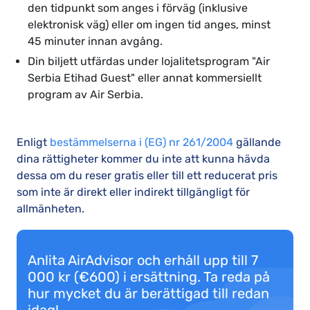
den tidpunkt som anges i förväg (inklusive
elektronisk väg) eller om ingen tid anges, minst
45 minuter innan avgång.
Din biljett utfärdas under lojalitetsprogram "Air
Serbia Etihad Guest" eller annat kommersiellt
program av Air Serbia.
Enligt
bestämmelserna i (EG) nr 261/2004
gällande
dina rättigheter kommer du inte att kunna hävda
dessa om du reser gratis eller till ett reducerat pris
som inte är direkt eller indirekt tillgängligt för
allmänheten.
Anlita AirAdvisor och erhåll upp till 7
000 kr (€600) i ersättning. Ta reda på
hur mycket du är berättigad till redan