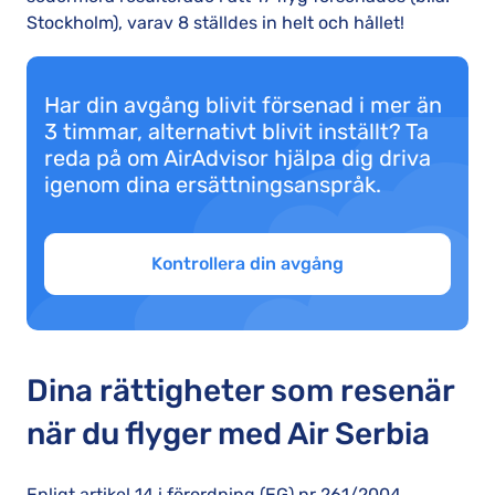
Stockholm), varav 8 ställdes in helt och hållet!
Har din avgång blivit försenad i mer än
3 timmar, alternativt blivit inställt? Ta
reda på om AirAdvisor hjälpa dig driva
igenom dina ersättningsanspråk.
Kontrollera din avgång
Dina rättigheter som resenär
när du flyger med Air Serbia
Enligt artikel 14 i förordning (EG) nr 261/2004,