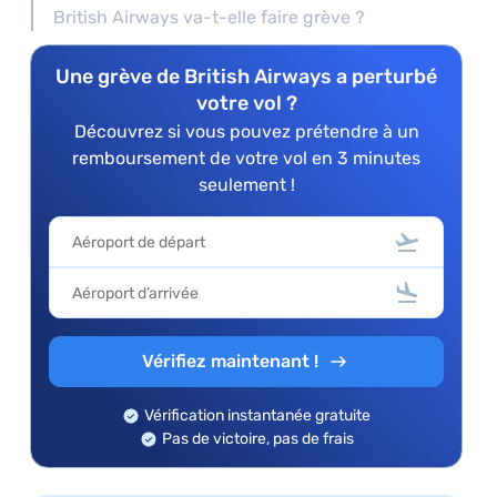
British Airways va-t-elle faire grève ?
Une grève de British Airways a perturbé
votre vol ?
Découvrez si vous pouvez prétendre à un
remboursement de votre vol en 3 minutes
seulement !
Vérifiez maintenant !
Vérification instantanée gratuite
Pas de victoire, pas de frais