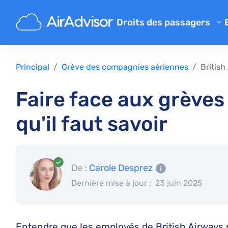
Droits des passagers
Calculateur d'indemnisation 
Indemnisation pour un vol re
Principal
Grève des compagnies aériennes
British
Indemnisation pour un vol an
Faire face aux grèves 
Indemnisation pour bagage p
qu'il faut savoir
Indemnisation pour embarqu
Indemnisation des compagni
Réclamations aux compagnie
De :
Carole Desprez
Grève des compagnies aérie
Dernière mise à jour :
23 juin 2025
Règlements
Entendre que les employés de British Airways 