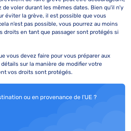
Remboursement Transavia
Réclamations Corsair
Convention de Varsovie
Avis KLM
z de voler durant les mêmes dates. Bien qu'il n'y
Remboursement Air Caraïbes
Réclamations French Bee
 éviter la grève, il est possible que vous
 cela n'est pas possible, vous pourrez au moins
Remboursement Volotea
Réclamations Air France
s droits en tant que passager sont protégés si
Remboursement French Bee
Réclamations EasyJet
Réclamations TAP Air Portugal
Réclamations Volotea
ue vous devez faire pour vous préparer aux
 détails sur la manière de modifier votre
t vos droits sont protégés.
stination ou en provenance de l'UE ?