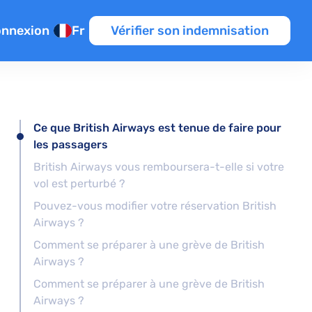
nnexion
Fr
Vérifier son indemnisation
perts
e manquée
rologiques
Ce que British Airways est tenue de faire pour
e la météo
les passagers
rdés
n de vol
British Airways vous remboursera-t-elle si votre
s
vol est perturbé ?
n
nes
Pouvez-vous modifier votre réservation British
Airways ?
Comment se préparer à une grève de British
Airways ?
Comment se préparer à une grève de British
Airways ?