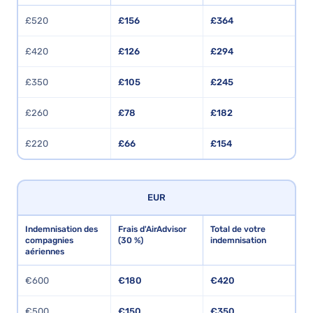
£520
£156
£364
£420
£126
£294
£350
£105
£245
£260
£78
£182
£220
£66
£154
EUR
Indemnisation des
Frais d'AirAdvisor
Total de votre
compagnies
(30 %)
indemnisation
aériennes
€600
€180
€420
€500
€150
€350