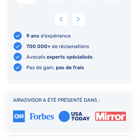
Bon
les
les
service
résultats.
frais
sont
trop
9 ans
d'expérience
importants
.je
700 000+
de réclamations
suis
Avocats
experts spécialisés
quand
Pas de gain,
pas de frais
même
très
heureuse
de
AIRADVISOR A ÉTÉ PRÉSENTÉ DANS :
récupérer
cette
indemnité.
Merci