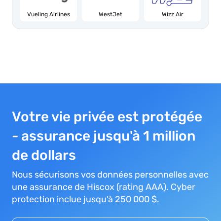
Vueling Airlines
WestJet
Wizz Air
Votre vie privée est protégée
- assurance jusqu'à 1 million
de dollars
Nous sécurisons vos données personnelles avec
une assurance de Hiscox (rating AAA). Cyber
protection inclue jusqu'à 250 000 $.