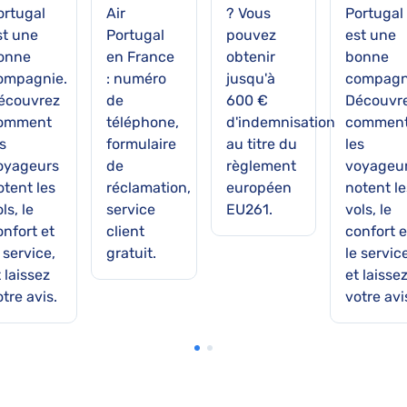
ortugal
Air
? Vous
Portugal
st une
Portugal
pouvez
est une
onne
en France
obtenir
bonne
ompagnie.
: numéro
jusqu'à
compagn
écouvrez
de
600 €
Découvr
omment
téléphone,
d'indemnisation
commen
s
formulaire
au titre du
les
oyageurs
de
règlement
voyageu
otent les
réclamation,
européen
notent le
ls, le
service
EU261.
vols, le
onfort et
client
confort e
 service,
gratuit.
le servic
 laissez
et laisse
tre avis.
votre avi