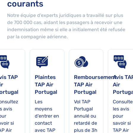
courants
Notre équipe d'experts juridiques a travaillé sur plus
de
700 000
cas, aidant les passagers à recevoir une
indemnisation même si elle a initialement été refusée
par la compagnie aérienne.
vis TAP
Plaintes
Remboursement
Avis TA
ir
TAP Air
TAP Air
Air
ortugal
Portugal
Portugal
Portuga
onsultez
Les
Vol TAP
Consulte
s avis
moyens
Portugal
les avis
our
d'entrer en
annulé ou
pour
voir si
contact
retardé de
savoir si
AP Air
avec TAP
plus de 3h
TAP Air