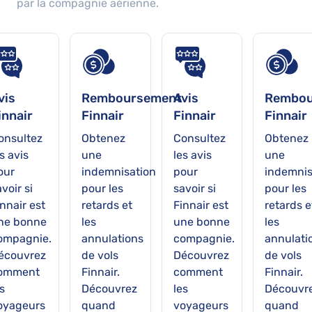
par la compagnie aérienne.
vis
Remboursement
Avis
Rembou
innair
Finnair
Finnair
Finnair
onsultez
Obtenez
Consultez
Obtenez
s avis
une
les avis
une
our
indemnisation
pour
indemnis
voir si
pour les
savoir si
pour les
nnair est
retards et
Finnair est
retards e
ne bonne
les
une bonne
les
ompagnie.
annulations
compagnie.
annulati
écouvrez
de vols
Découvrez
de vols
omment
Finnair.
comment
Finnair.
s
Découvrez
les
Découvr
oyageurs
quand
voyageurs
quand