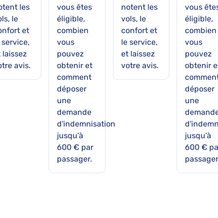
otent les
vous êtes
notent les
vous ête
ls, le
éligible,
vols, le
éligible,
onfort et
combien
confort et
combien
 service,
vous
le service,
vous
 laissez
pouvez
et laissez
pouvez
tre avis.
obtenir et
votre avis.
obtenir e
comment
commen
déposer
déposer
une
une
demande
demand
d'indemnisation
d'indemn
jusqu'à
jusqu'à
600 € par
600 € pa
passager.
passager