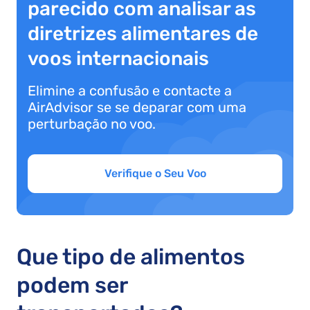
parecido com analisar as
diretrizes alimentares de
voos internacionais
Elimine a confusão e contacte a
AirAdvisor se se deparar com uma
perturbação no voo.
Verifique o Seu Voo
Que tipo de alimentos
podem ser