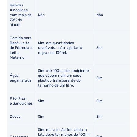
Bebidas
Alcoólicas
com mais de
Não
Não
70% de
álcool
Comida para
Bebé, Leite
Sim, em quantidades
de Fórmula e
razoáveis - não sujeitas à
Sim
Leite
regra dos 100ml.
Materno
Sim, até 100ml por recipiente
Água
que cabem num um saco
Sim
engarrafada
plástico transparente do
tamanho de um litro.
Pão, Piza,
Sim
Sim
e Sanduíches
Doces
Sim
Sim
Sim, mas se não for sólida, a
lata deve ter menos de 100ml