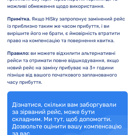
можливі обмеження щодо використання.
Примітка.
Якщо HiSky запропонує замінений рейс
із приблизно таким же часом прибуття, і ви
вирішите його не брати, є ймовірність втратити
право на компенсацію та повернення квитка.
Правило:
ви можете відхилити альтернативні
рейси та отримати повне відшкодування, якщо
новий рейс на заміну прибуває на 3+ години
пізніше від вашого початкового запланованого
часу прибуття.
Дізнатися, скільки вам заборгували
за зірваний рейс, може бути
складним. Ми тут, щоб допомогти.
Дозвольте оцінити вашу компенсацію
за вас.