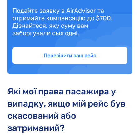
Подайте заявку в AirAdvisor та
отримайте компенсацію до $700.
Дізнайтеся, яку суму вам
заборгували сьогодні.
Перевірити ваш рейс
Які мої права пасажира у
випадку, якщо мій рейс був
скасований або
затриманий?