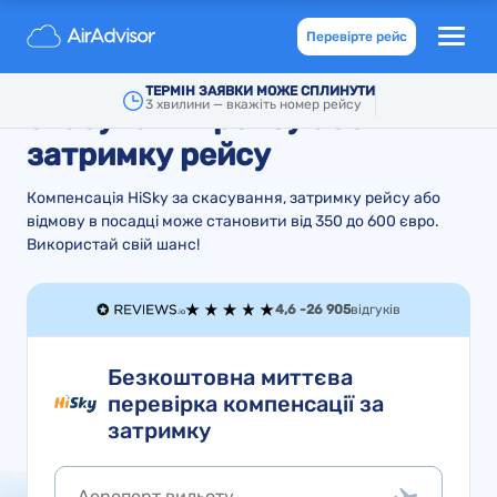
Відшкодування та
Перевірте рейс
компенсація HiSky за
ТЕРМІН ЗАЯВКИ МОЖЕ СПЛИНУТИ
3 хвилини — вкажіть номер рейсу
скасування рейсу або
затримку рейсу
Компенсація HiSky за скасування, затримку рейсу або
відмову в посадці може становити від 350 до 600 євро.
Використай свій шанс!
4,6 -
26 905
відгуків
Безкоштовна миттєва
перевірка компенсації за
затримку