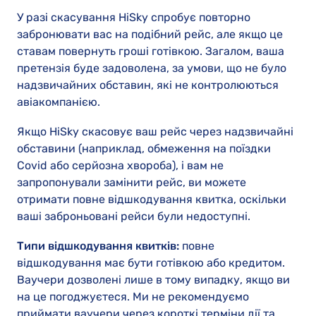
У разі скасування HiSky спробує повторно
забронювати вас на подібний рейс, але якщо це
ставам повернуть гроші готівкою. Загалом, ваша
претензія буде задоволена, за умови, що не було
надзвичайних обставин, які не контролюються
авіакомпанією.
Якщо HiSky скасовує ваш рейс через надзвичайні
обставини (наприклад, обмеження на поїздки
Covid або серйозна хвороба), і вам не
запропонували замінити рейс, ви можете
отримати повне відшкодування квитка, оскільки
ваші заброньовані рейси були недоступні.
Типи відшкодування квитків:
повне
відшкодування має бути готівкою або кредитом.
Ваучери дозволені лише в тому випадку, якщо ви
на це погоджуєтеся. Ми не рекомендуємо
приймати ваучери через короткі терміни дії та