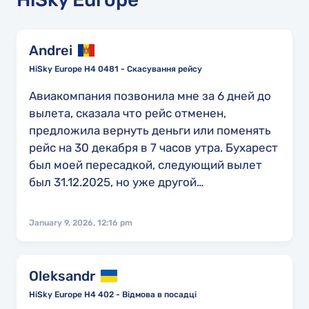
Andrei
HiSky Europe H4 0481 - Скасування рейсу
Авиакомпания позвонила мне за 6 дней до
вылета, сказала что рейс отменен,
предложила вернуть деньги или поменять
рейс на 30 декабря в 7 часов утра. Бухарест
был моей пересадкой, следующий вылет
был 31.12.2025, но уже другой
авиакомпанией в 10 утра из Бухареста. На
мой вопрос кто оплатит мне проживание на
January 9, 2026, 12:16 pm
сутки до следующего рейса HiSky ответила
что они это оплачивать не будут. Пришлось
взять билет из Кишинэу в Бухарест у
Oleksandr
другой авиакомпании, за цену за больше
HiSky Europe H4 402 - Відмова в посадці
чем 50€.