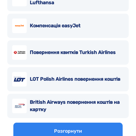
Lufthansa
be forced to escalate the issue to the
relevant EU consumer protection and aviation
authorities. Sincerely, Alexander and Stella
Компенсація easyJet
Lytvak Phone: [+380976470057] Email
[shyra081959@gmail.com] Flight on July 9,
2025 – HiSky H70402 Rebooked Flight on
July 12, 2025 – HiSky H70402
Повернення квитків Turkish Airlines
LOT Polish Airlines повернення коштів
British Airways повернення коштів на
картку
Розгорнути