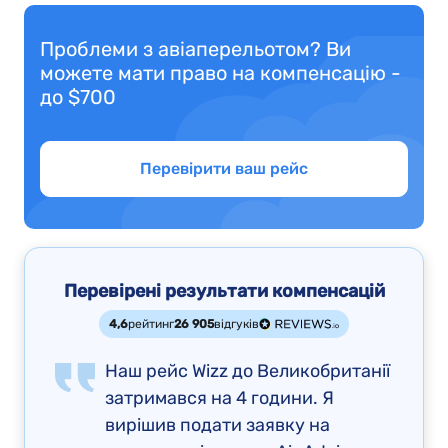
Проблеми з авіаперельотом? Ви
можете мати право на компенсацію -
до $700
Перевірити ваш рейс
Перевірені результати компенсацій
4,6
рейтинг
26 905
відгуків
Наш рейс Wizz до Великобританії
затримався на 4 години. Я
вирішив подати заявку на