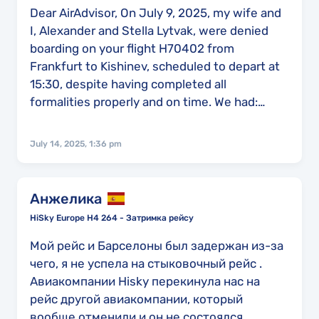
Dear AirAdvisor, On July 9, 2025, my wife and
I, Alexander and Stella Lytvak, were denied
boarding on your flight H70402 from
Frankfurt to Kishinev, scheduled to depart at
15:30, despite having completed all
formalities properly and on time. We had:
checked in and dropped off our luggage;
received our boarding passes; passed
July 14, 2025, 1:36 pm
passport control; and were delayed for over
30 minutes at the final security screening due
to reasons beyond our control. Your staff was
Анжелика
aware that we had completed check-in and
HiSky Europe H4 264 - Затримка рейсу
passed all procedures, yet made no attempt
to contact us or assist. Meanwhile, our
Мой рейс и Барселоны был задержан из-за
luggage was removed from the aircraft,
чего, я не успела на стыковочный рейс .
indicating that you were aware of our
Авиакомпании Hisky перекинула нас на
presence. When we arrived at the gate, it had
рейс другой авиакомпании, который
already been closed, and we were denied
вообще отменили и он не состоялся .