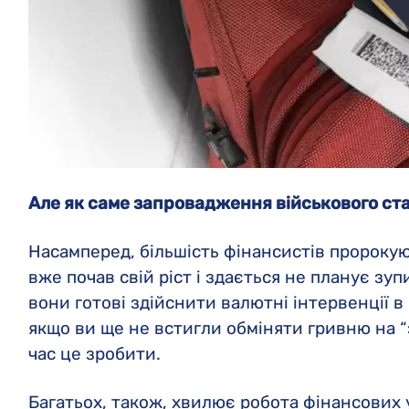
Але як саме запровадження військового ст
Насамперед, більшість фінансистів пророку
вже почав свій ріст і здається не планує зу
вони готові здійснити валютні інтервенції в 
якщо ви ще не встигли обміняти гривню на “
час це зробити.
Багатьох, також, хвилює робота фінансових 