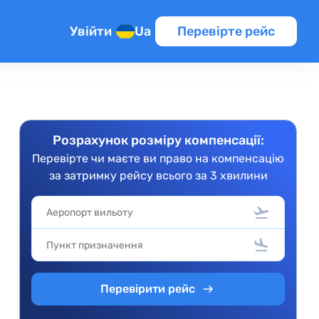
Увійти
Ua
Перевірте рейс
рейсу
Розрахунок розміру компенсації:
Перевірте чи маєте ви право на компенсацію
за затримку рейсу всього за 3 хвилини
Перевірити рейс