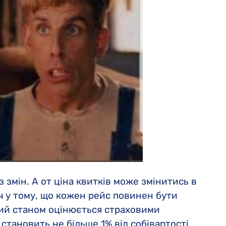
змін. А от ціна квитків може змінитись в
іч у тому, що кожен рейс повинен бути
овий станом оцінюється страховими
становить не більше 1% від собівартості