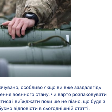
Компенсація easyJet
Компенсація Air Canada
ачувано, особливо якщо ви вже заздалегідь
дення воєнного стану, чи варто розпаковувати
тися і виїжджати поки ще не пізно, що буде з
уємо відповісти в сьогоднішній статті.