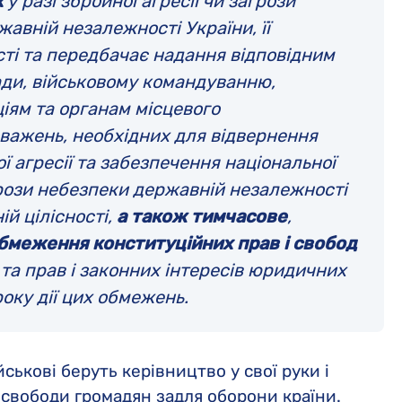
х
у разі збройної агресії чи загрози
авній незалежності України, її
сті та передбачає надання відповідним
ди, військовому командуванню,
ціям та органам місцевого
важень, необхідних для відвернення
ої агресії та забезпечення національної
рози небезпеки державній незалежності
ій цілісності,
а також тимчасове
,
бмеження конституційних прав і свобод
та прав і законних інтересів юридичних
року дії цих обмежень.
ськові беруть керівництво у свої руки і
 свободи громадян задля оборони країни.