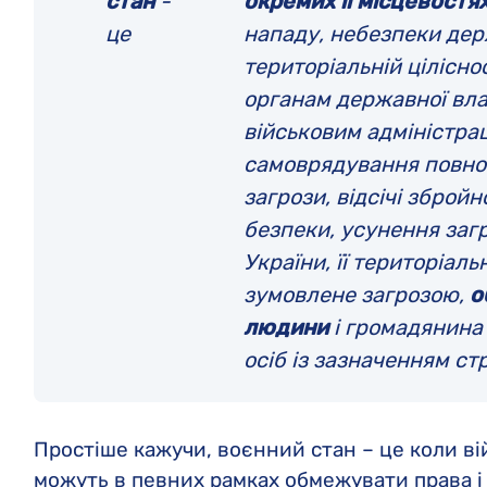
стан
-
окремих її місцевостя
це
нападу, небезпеки держ
територіальній цілісно
органам державної вла
військовим адміністра
самоврядування повно
загрози, відсічі збройн
безпеки, усунення заг
України, її територіальн
зумовлене загрозою,
о
людини
і громадянина 
осіб із зазначенням ст
Простіше кажучи, воєнний стан – це коли вій
можуть в певних рамках обмежувати права і