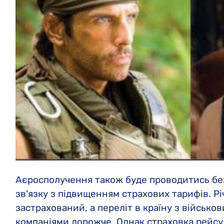
Аєросполучення також буде проводитись без 
зв'язку з підвищенням страхових тарифів. Р
застрахований, а переліт в країну з військ
компаніями дорожче. Однак страховка рейсу 