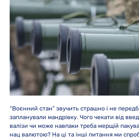
“Воєнний стан” звучить страшно і не передб
запланували мандрівку. Чого чекати від вве
валізи чи може навпаки треба мерщій пакува
нац валютою? На ці та інші питання ми спроб