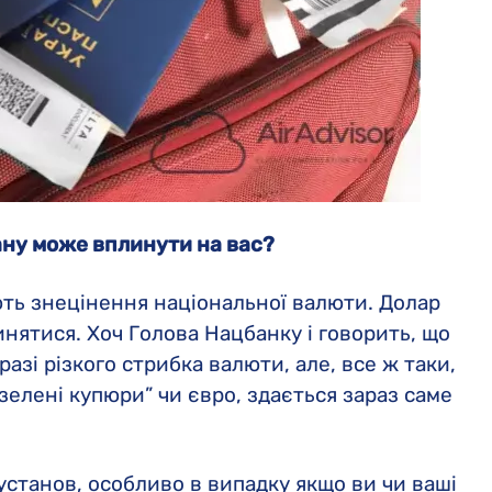
ану може вплинути на вас?
ють знецінення національної валюти. Долар
пинятися. Хоч Голова Нацбанку і говорить, що
разі різкого стрибка валюти, але, все ж таки,
зелені купюри” чи євро, здається зараз саме
установ, особливо в випадку якщо ви чи ваші