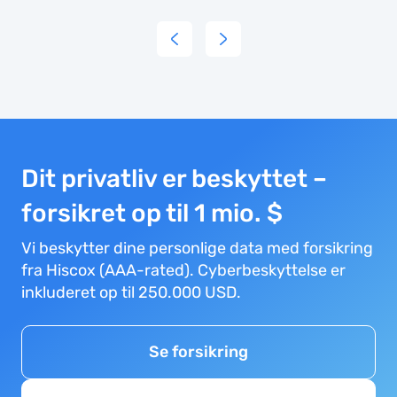
today 
SK834
and
were
thorou
impres
by the
Dit privatliv er beskyttet –
excepti
service
forsikret op til 1 mio. $
we
Vi beskytter dine personlige data med forsikring
receive
fra Hiscox (AAA-rated). Cyberbeskyttelse er
Our
inkluderet op til 250.000 USD.
Cabin
Manage
Andres
Se forsikring
Marin
Isast,