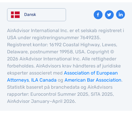
for
employ
Dansk
training
and
AirAdvisor International Inc. er et selskab registreret i
retaini
USA under registreringsnummer 7649235.
Registreret kontor: 16192 Coastal Highway, Lewes,
such
Delaware, postnummer 19958, USA. Copyright ©
high-
2026 AirAdvisor International Inc. Alle rettigheder
calibre
forbeholdes. AirAdvisors krav håndteres af juridiske
staff.
eksperter associeret med
Association of European
Team
Attorneys
,
ILA Canada
og
American Bar Association
.
membe
Statistik baseret på branchedata og AirAdvisors
like Air
rapporter: Eurocontrol Summer 2025, SITA 2025,
are a
AirAdvisor January–April 2026.
true
credit 
your