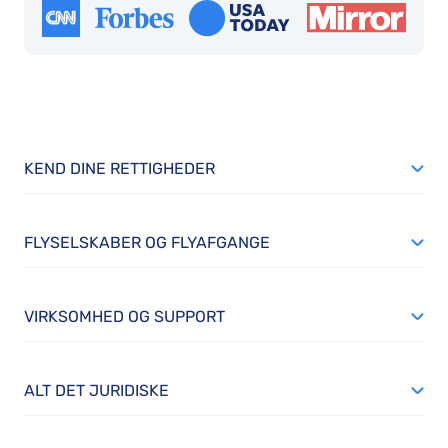
in to
ensure
we wer
comfor
and ha
everyt
KEND DINE RETTIGHEDER
we
needed
making
FLYSELSKABER OG FLYAFGANGE
the
journe
feel bo
VIRKSOMHED OG SUPPORT
relaxed
and
persona
ALT DET JURIDISKE
Congra
to SAS