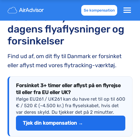
Se kompensation
Forsinket fly-tracker –
dagens flyaflysninger og
forsinkelser
Find ud af, om dit fly til Danmark er forsinket
eller aflyst med vores flytracking-værktøj.
Forsinket 3+ timer eller aflyst på en flyrejse
til eller fra EU eller UK?
Ifølge EU261 / UK261 kan du have ret til op til 600
€ / 520 £ (~4.500 kr.) fra flyselskabet, hvis det
var deres skyld. Du tjekker det på 2 minutter.
Tjek din kompensation →