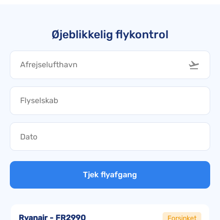
Øjeblikkelig flykontrol
Tjek flyafgang
Ryanair - FR2990
Forsinket