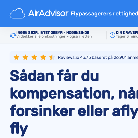
Forside
Flyselskaber
easyJet
Flypassagerers rettighe
Flykompensationsberegner
INGEN SEJR, INTET GEBYR - NOGENSINDE
DIN KRAVSF
Vi dækker alle omkostninger – også i retten
Tager 3 minut
Kompensation for flyforsinke
Kompensation for flyaflysnin
Reviews.io 4,6/5 baseret på
26.901
anmel
Erstatning for forsinket bag
Sådan får du
Kompensation for nægtet om
Kompensation fra flyselskab
kompensation, nå
Klager over flyselskaber
forsinker eller afl
Forordninger
fly