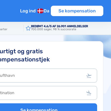
Log ind
Da
Se kompensation
BEDØMT 4,6/5 AF 26.901 ANMELDELSER
parter
700.000 sager, 98 % succesrate
urtigt og gratis
ompensationstjek
Se kompensation