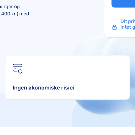
Air France-kompensation
ninger og
British Airways-kompensation
4.400 kr.) med
Dit pr
KLM-kompensation
Intet 
Ingen økonomiske risici