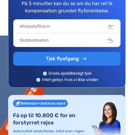
På 3 minutter kan du se om du har ret til
kompensation grundet flyforsinkelse.
Tjek flyafgang
Gratis øjeblikkeligt tjek
Intet gebyr, hvis vi ikke vinder
AirAdvisor+ lanceres snart
Få op til 10.800 € for en
forstyrret rejse
Automatisk beskyttelse. Intet krav. Ingen