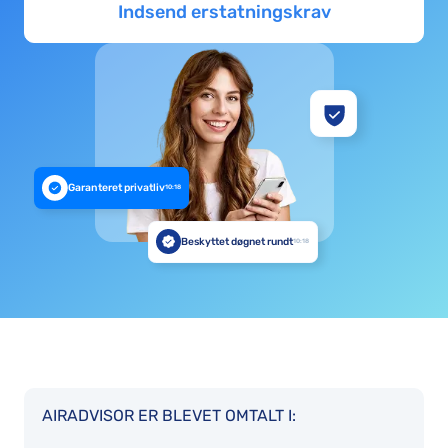
Indsend erstatningskrav
Garanteret privatliv
10:18
Beskyttet døgnet rundt
10:18
AIRADVISOR ER BLEVET OMTALT I: