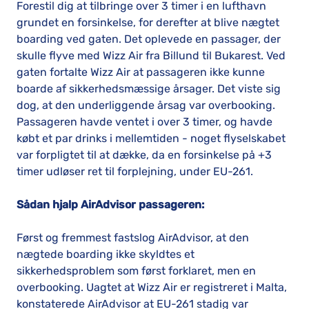
Forestil dig at tilbringe over 3 timer i en lufthavn
grundet en forsinkelse, for derefter at blive nægtet
boarding ved gaten. Det oplevede en passager, der
skulle flyve med Wizz Air fra Billund til Bukarest. Ved
gaten fortalte Wizz Air at passageren ikke kunne
boarde af sikkerhedsmæssige årsager. Det viste sig
dog, at den underliggende årsag var overbooking.
Passageren havde ventet i over 3 timer, og havde
købt et par drinks i mellemtiden - noget flyselskabet
var forpligtet til at dække, da en forsinkelse på +3
timer udløser ret til forplejning, under EU-261.
Sådan hjalp AirAdvisor passageren:
Først og fremmest fastslog AirAdvisor, at den
nægtede boarding ikke skyldtes et
sikkerhedsproblem som først forklaret, men en
overbooking. Uagtet at Wizz Air er registreret i Malta,
konstaterede AirAdvisor at EU-261 stadig var