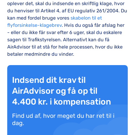
oplever det, skal du indsende en skriftlig klage, hvor
du henviser til Artikel 4, af EU regulativ 261/2004. Du
kan med fordel bruge vores
skabelon til et
flyforsinkelse-klagebrev
. Hvis du også får afslag her
- eller du ikke får svar efter 6 uger, skal du eskalere
sagen til Trafikstyrelsen. Alternativt kan du få
AirAdvisor til at stå for hele processen, hvor du ikke
betaler medmindre du vinder.
Indsend dit krav til
AirAdvisor og få op til
4.400 kr. i kompensation
Find ud af, hvor meget du har ret til i
dag.