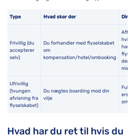
Type
Hvad sker der
Dine 
Afhæn
hvilke
Frivillig (du
Du forhandler med flyselskabet
har i
accepterer
om
flysel
selv)
kompensation/hotel/ombooking
der i
mini
Ufrivillig
Fuld 
(tvungen
Du nægtes boarding mod din
ersta
afvisning fra
vilje
omboo
flyselskabet)
Hvad har du ret til hvis du