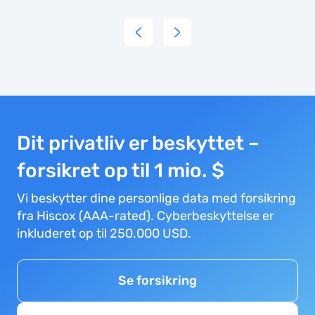
uicker
han
xpected.
lthough
he
ompensation
oesn't
Dit privatliv er beskyttet –
early
ome
forsikret op til 1 mio. $
ose to
Vi beskytter dine personlige data med forsikring
he cost
fra Hiscox (AAA-rated). Cyberbeskyttelse er
e
inkluderet op til 250.000 USD.
ent, it
 better
han
Se forsikring
othing.