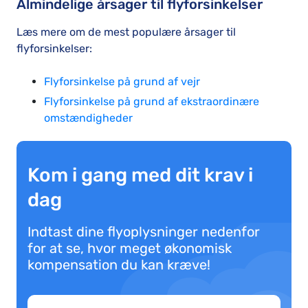
Almindelige årsager til flyforsinkelser
Læs mere om de mest populære årsager til
flyforsinkelser:
Flyforsinkelse på grund af vejr
Flyforsinkelse på grund af ekstraordinære
omstændigheder
Kom i gang med dit krav i
dag
Indtast dine flyoplysninger nedenfor
for at se, hvor meget økonomisk
kompensation du kan kræve!