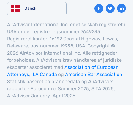
employing,
Dansk
training,
and
AirAdvisor International Inc. er et selskab registreret i
retaining
USA under registreringsnummer 7649235.
Registreret kontor: 16192 Coastal Highway, Lewes,
such
Delaware, postnummer 19958, USA. Copyright ©
high-
2026 AirAdvisor International Inc. Alle rettigheder
calibre
forbeholdes. AirAdvisors krav håndteres af juridiske
staff.
eksperter associeret med
Association of European
Team
Attorneys
,
ILA Canada
og
American Bar Association
.
members
Statistik baseret på branchedata og AirAdvisors
like Aires
rapporter: Eurocontrol Summer 2025, SITA 2025,
are a
AirAdvisor January–April 2026.
true
credit to
your
airline