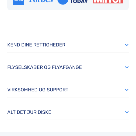
ensure
we were
comfortable
and had
everything
KEND DINE RETTIGHEDER
we
needed,
making
FLYSELSKABER OG FLYAFGANGE
the
journey
feel both
VIRKSOMHED OG SUPPORT
relaxed
and
personalised.
ALT DET JURIDISKE
Congratulations
to SAS
for