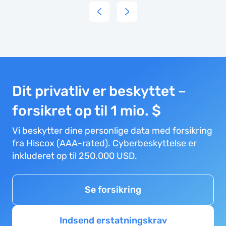
SK834
and
were
thoroughly
impressed
by the
Dit privatliv er beskyttet –
exceptional
service
forsikret op til 1 mio. $
we
Vi beskytter dine personlige data med forsikring
received.
fra Hiscox (AAA-rated). Cyberbeskyttelse er
Our
inkluderet op til 250.000 USD.
Cabin
Manager,
Andres
Se forsikring
Marin
Isast,
Indsend erstatningskrav