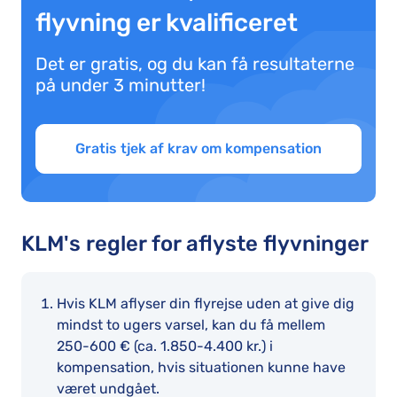
flyvning er kvalificeret
Det er gratis, og du kan få resultaterne
på under 3 minutter!
Gratis tjek af krav om kompensation
KLM's regler for aflyste flyvninger
Hvis KLM aflyser din flyrejse uden at give dig
mindst to ugers varsel, kan du få mellem
250-600 € (ca. 1.850-4.400 kr.) i
kompensation, hvis situationen kunne have
været undgået.