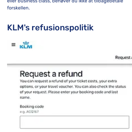
eller business class, behøver du ikke at tilbagebetale
forskellen.
KLM's refusionspolitik