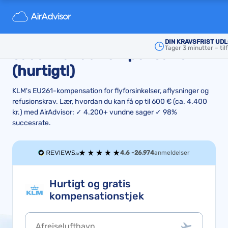
Sådan gør du, hvis dit KLM-fly
er forsinket eller aflyst, og
DIN KRAVSFRIST UD
Tager 3 minutter – til
sådan får du kompensation
(hurtigt!)
KLM's EU261-kompensation for flyforsinkelser, aflysninger og
refusionskrav. Lær, hvordan du kan få op til 600 € (ca. 4.400
kr.) med AirAdvisor: ✓ 4.200+ vundne sager ✓ 98%
succesrate.
4,6 -
26.974
anmeldelser
Hurtigt og gratis
kompensationstjek