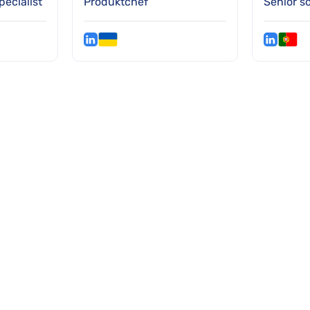
pecialist
Produktchef
Senior s