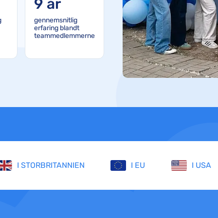
9 år
Air France-kompensation
g
gennemsnitlig
British Airways-kompensation
erfaring blandt
teammedlemmerne
KLM-kompensation
I STORBRITANNIEN
I EU
I USA