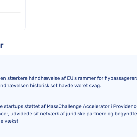
r
g en stærkere håndhævelse af EU's rammer for flypassagerers
åndhævelsen historisk set havde været svag.
e startups støttet af MassChallenge Accelerator i Providenc
er, udvidede sit netværk af juridiske partnere og begyndte 
le vækst.