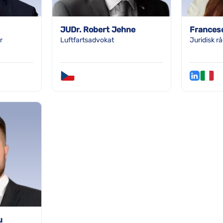
JUDr. Robert Jehne
Frances
r
Luftfartsadvokat
Juridisk r
u