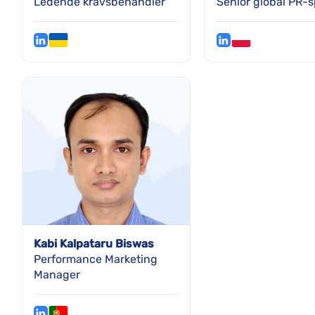
Ledende kravsbehandler
Senior global PR-s
Kabi Kalpataru Biswas
Performance Marketing
Manager