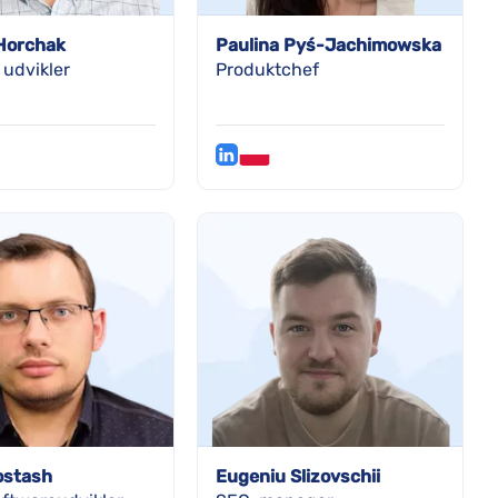
Horchak
Paulina Pyś-Jachimowska
udvikler
Produktchef
ostash
Eugeniu Slizovschii