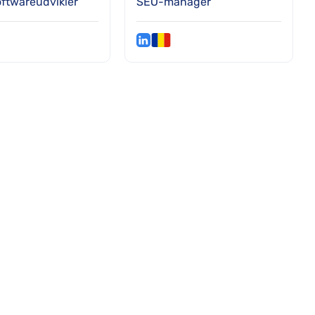
oftwareudvikler
SEO-manager