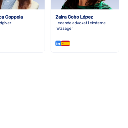
ca Coppola
Zaira Cobo López
ådgiver
Ledende advokat i eksterne
retssager