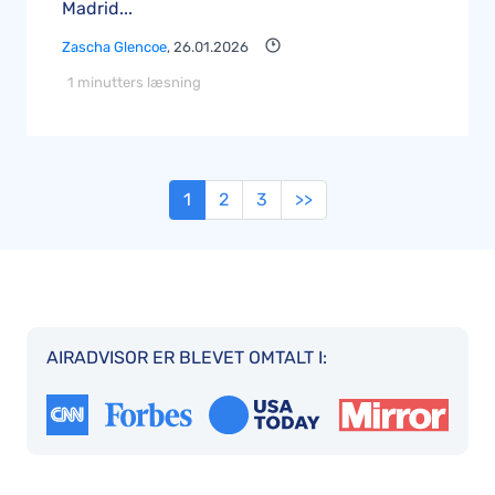
Madrid...
Zascha Glencoe
, 26.01.2026
1 minutters læsning
1
2
3
>>
AIRADVISOR ER BLEVET OMTALT I: