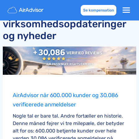
AirAdvisor-
Se kompensation
virksomhedsopdateringer
og nyheder
AirAdvisor når 600.000 kunder og 30.086
verificerede anmeldelser
Nogle tal er bare tal. Andre fortæller en historie.
Denne måned fejrer vi tre milepæle, der betyder
alt for os: 600.000 betjente kunder over hele
verden 30.086 verificerede anmeldelser på