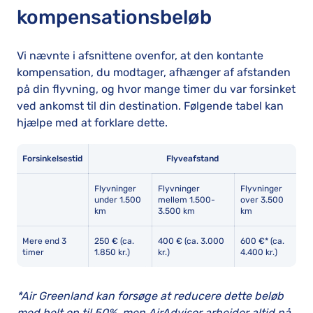
kompensationsbeløb
Vi nævnte i afsnittene ovenfor, at den kontante
kompensation, du modtager, afhænger af afstanden
på din flyvning, og hvor mange timer du var forsinket
ved ankomst til din destination. Følgende tabel kan
hjælpe med at forklare dette.
Forsinkelsestid
Flyveafstand
Flyvninger
Flyvninger
Flyvninger
under 1.500
mellem 1.500-
over 3.500
km
3.500 km
km
Mere end 3
250 € (ca.
400 € (ca. 3.000
600 €* (ca.
timer
1.850 kr.)
kr.)
4.400 kr.)
*Air Greenland kan forsøge at reducere dette beløb
med helt op til 50%, men AirAdvisor arbejder altid på