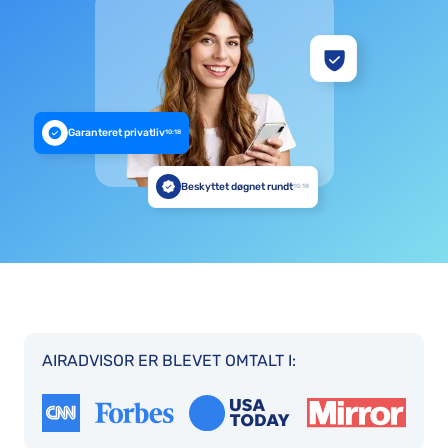
Garanteret privatliv
10:18
Beskyttet døgnet rundt
10:18
AIRADVISOR ER BLEVET OMTALT I: