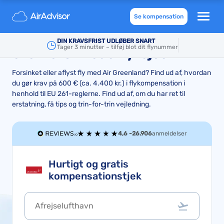
Air Greenland kompensation
Se kompensation
og tilbagebetaling for aflyste
DIN KRAVSFRIST UDLØBER SNART
Tager 3 minutter – tilføj blot dit flynummer
eller forsinkede flyrejser
Forsinket eller aflyst fly med Air Greenland? Find ud af, hvordan
du gør krav på 600 € (ca. 4.400 kr.) i flykompensation i
henhold til EU 261-reglerne. Find ud af, om du har ret til
erstatning, få tips og trin-for-trin vejledning.
4,6 -
26.906
anmeldelser
Hurtigt og gratis
kompensationstjek