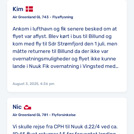
Kim
Air Greenland GL 743 - Flyaflysning
Ankom i lufthavn og fik senere besked om at
flyet var aflyst. Blev kørt i bus til Billund og
kom med fly til Sdr Strømfjord den 1 juli, men
måtte returnere til Billund da der ikke var
overnatningsmuligheder og flyet ikke kunne
lande i Nuuk Fik overnatning i Vingsted med
mad. Ankom 4 dage forsinket på arbejdsplads
i Aasiaat grundet aflyste indenrigsfly. Ankom 2
August 3, 2025, 4:36 pm
juni
Nic
Air Greenland GL 781 - Flyforsinkelse
Vi skulle rejse fra CPH til Nuuk d.22/4 ved ca.