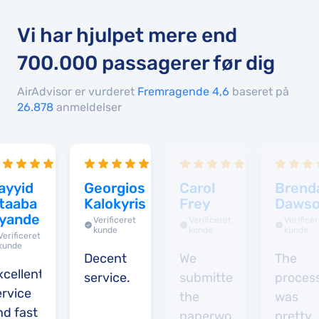
Vi har hjulpet mere end
700.000
passagerer før dig
AirAdvisor er vurderet
Fremragende 4,6
baseret på
26.878
anmeldelser
ayyid
Georgios
Carol
Brend
taaba
Kalokyris
Frey
Daws
yande
Verificeret
Verificeret
Verifice
kunde
kunde
kunde
Verificeret
kunde
Decent
We
The
xcellent
service.
submitted
proces
ervice
the
was
nd fast
paperwork
pretty