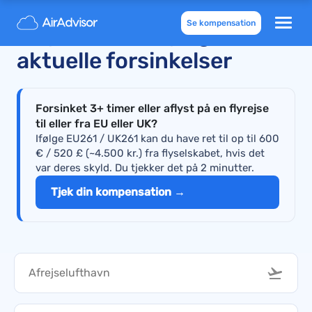
Se kompensation
Aflyste KLM-fly og
aktuelle forsinkelser
Forsinket 3+ timer eller aflyst på en flyrejse
til eller fra EU eller UK?
Ifølge EU261 / UK261 kan du have ret til op til 600
€ / 520 £ (~4.500 kr.) fra flyselskabet, hvis det
var deres skyld. Du tjekker det på 2 minutter.
Tjek din kompensation →