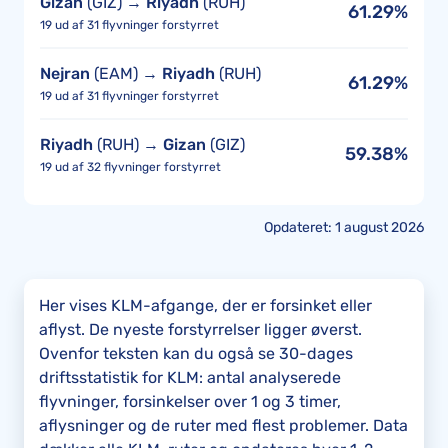
Gizan
(GIZ) →
Riyadh
(RUH)
61.29%
19 ud af 31 flyvninger forstyrret
Nejran
(EAM) →
Riyadh
(RUH)
61.29%
19 ud af 31 flyvninger forstyrret
Riyadh
(RUH) →
Gizan
(GIZ)
59.38%
19 ud af 32 flyvninger forstyrret
Opdateret: 1 august 2026
Her vises KLM-afgange, der er forsinket eller
aflyst. De nyeste forstyrrelser ligger øverst.
Ovenfor teksten kan du også se 30-dages
driftsstatistik for KLM: antal analyserede
flyvninger, forsinkelser over 1 og 3 timer,
aflysninger og de ruter med flest problemer. Data