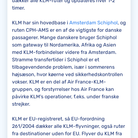
dækker alle KLM-ruter og opdateres hver 1-2
timer.
KLM har sin hovedbase i
Amsterdam Schiphol
, og
ruten CPH-AMS er en af de vigtigste for danske
passagerer. Mange danskere bruger Schiphol
som gateway til Nordamerika, Afrika og Asien
med KLM-forbindelser videre fra Amsterdam.
Stramme transfertider i Schiphol er et
tilbagevendende problem, især i sommerens
højsæson, hvor køerne ved sikkerhedskontrollen
vokser. KLM er en del af Air France-KLM-
gruppen, og forstyrrelser hos Air France kan
påvirke KLM's operationer, f.eks. under franske
strejker.
KLM er EU-registreret, så EU-forordning
261/2004 dækker alle KLM-flyvninger, også ruter
fra destinationer uden for EU. Flyver du KLM fra