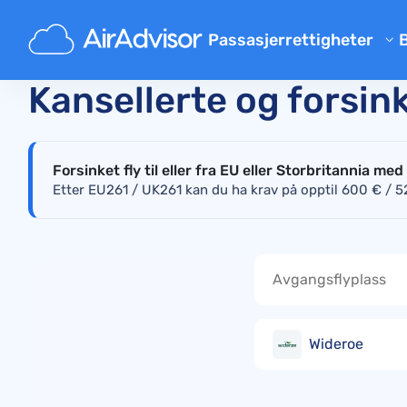
Hoved
Sjekk status for flyforstyrrelser i sanntid
Ny
Passasjerrettigheter
B
Kalkulator for flykompensasj
Kansellerte og forsin
Kompensasjon for flyforsinke
Kompensasjon for innstilte f
Forsinket fly til eller fra EU eller Storbritannia med
Erstatning for tapt og forsin
Etter EU261 / UK261 kan du ha krav på opptil 600 € / 520
Overbooket fly kompensasjo
Kompensasjon fra flyselskap
Klager på flyselskaper
Regelverk
Wideroe