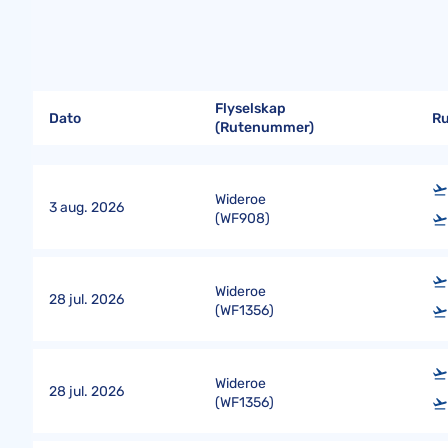
Flyselskap
Dato
R
(Rutenummer)
Wideroe
3 aug. 2026
(
WF908
)
Wideroe
28 jul. 2026
(
WF1356
)
Wideroe
28 jul. 2026
(
WF1356
)