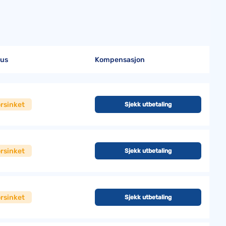
tus
Kompensasjon
rsinket
Sjekk utbetaling
rsinket
Sjekk utbetaling
rsinket
Sjekk utbetaling