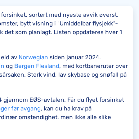
 forsinket, sortert med nyeste avvik øverst.
ster, bytt visning i "Umiddelbar flysjekk"-
ikk det som planlagt. Listen oppdateres hver 1
 eid av
Norwegian
siden januar 2024.
en
og
Bergen Flesland
, med kortbaneruter over
årsaken. Sterk vind, lav skybase og snøfall på
 gjennom EØS-avtalen. Får du flyet forsinket
ager før avgang
, kan du ha krav på
dinær omstendighet, men ikke alle slike