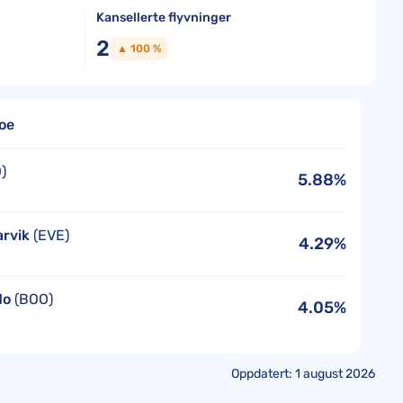
Kansellerte flyvninger
2
▲ 100 %
oe
)
5.88%
rvik
(EVE)
4.29%
do
(BOO)
4.05%
Oppdatert: 1 august 2026