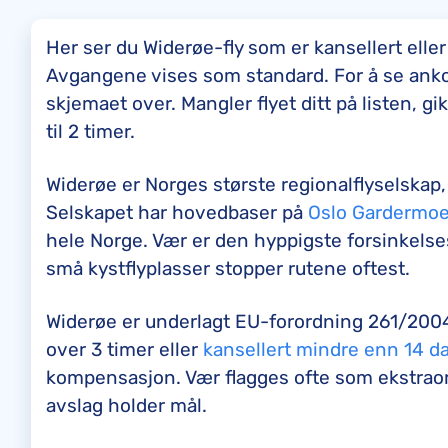
Her ser du Widerøe-fly som er kansellert eller
Avgangene vises som standard. For å se ankom
skjemaet over. Mangler flyet ditt på listen, g
til 2 timer.
Widerøe er Norges største regionalflyselskap,
Selskapet har hovedbaser på
Oslo Gardermo
hele Norge. Vær er den hyppigste forsinkelses
små kystflyplasser stopper rutene oftest.
Widerøe er underlagt EU-forordning 261/2004
over 3 timer eller
kansellert mindre enn 14 d
kompensasjon. Vær flagges ofte som ekstraor
avslag holder mål.