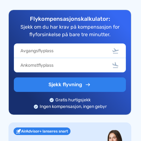
Flykompensasjonskalkulator:
Sjekk om du har krav på kompensasjon for
flyforsinkelse på bare tre minutter.
Sjekk flyvning
Gratis hurtigsjekk
Ingen kompensasjon, ingen gebyr
AirAdvisor+ lanseres snart