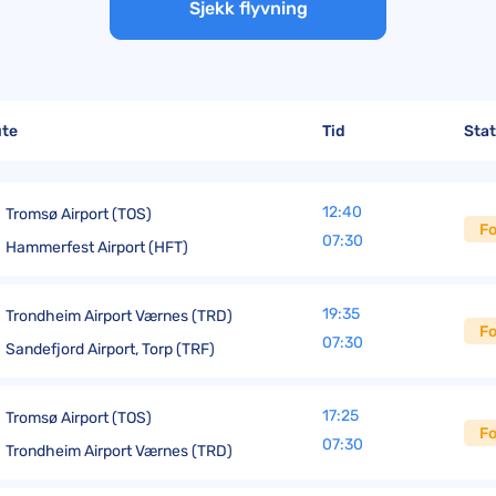
Sjekk flyvning
TUI kompensasjon
Pakkereiseloven og flyforsinkelser
ute
Tid
Sta
12:40
Tromsø Airport (TOS)
Fo
07:30
Hammerfest Airport (HFT)
19:35
Trondheim Airport Værnes (TRD)
Fo
07:30
Sandefjord Airport, Torp (TRF)
17:25
Tromsø Airport (TOS)
Fo
07:30
Trondheim Airport Værnes (TRD)