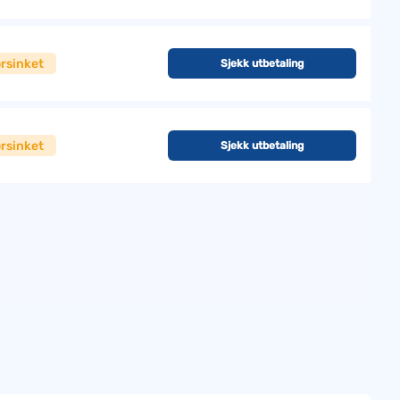
rsinket
Sjekk utbetaling
rsinket
Sjekk utbetaling