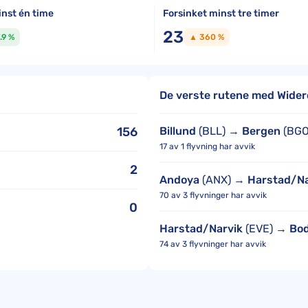
inst én time
Forsinket minst tre timer
23
.9 %
▲ 360 %
De verste rutene med Wider
156
Billund
(BLL) →
Bergen
(BGO
17 av 1 flyvning har avvik
2
Andoya
(ANX) →
Harstad/Na
70 av 3 flyvninger har avvik
0
Harstad/Narvik
(EVE) →
Bo
74 av 3 flyvninger har avvik