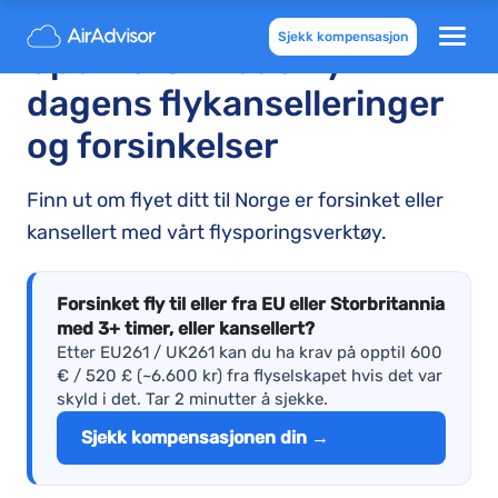
Sjekk kompensasjon
Spor forsinkede fly –
dagens flykanselleringer
og forsinkelser
Finn ut om flyet ditt til Norge er forsinket eller
kansellert med vårt flysporingsverktøy.
Forsinket fly til eller fra EU eller Storbritannia
med 3+ timer, eller kansellert?
Etter EU261 / UK261 kan du ha krav på opptil 600
€ / 520 £ (~6.600 kr) fra flyselskapet hvis det var
skyld i det. Tar 2 minutter å sjekke.
Sjekk kompensasjonen din →