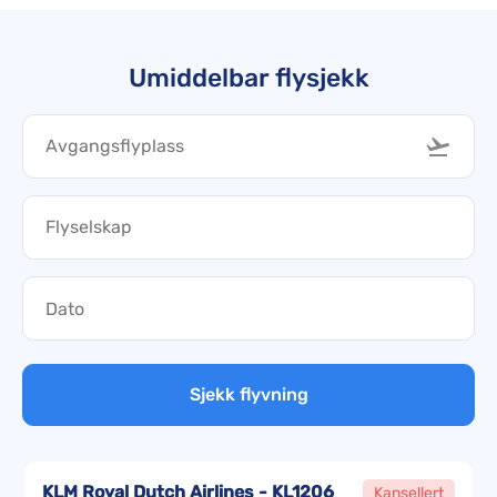
Umiddelbar flysjekk
Sjekk flyvning
KLM Royal Dutch Airlines - KL1206
Kansellert