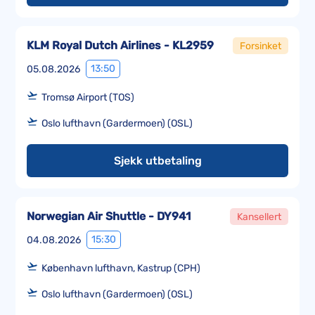
KLM Royal Dutch Airlines - KL2959
Forsinket
13:50
05.08.2026
Tromsø Airport (TOS)
Oslo lufthavn (Gardermoen) (OSL)
Sjekk utbetaling
Norwegian Air Shuttle - DY941
Kansellert
15:30
04.08.2026
København lufthavn, Kastrup (CPH)
Oslo lufthavn (Gardermoen) (OSL)