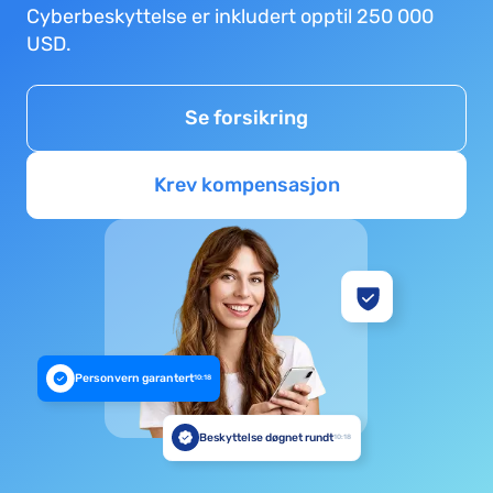
Cyberbeskyttelse er inkludert opptil 250 000
USD.
Se forsikring
Krev kompensasjon
Personvern garantert
10:18
Beskyttelse døgnet rundt
10:18