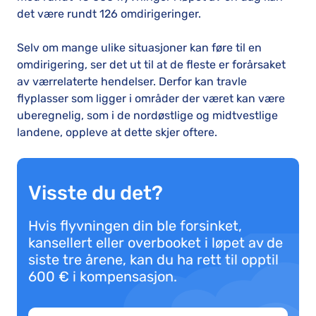
det være rundt 126 omdirigeringer.
Selv om mange ulike situasjoner kan føre til en
omdirigering, ser det ut til at de fleste er forårsaket
av værrelaterte hendelser. Derfor kan travle
flyplasser som ligger i områder der været kan være
uberegnelig, som i de nordøstlige og midtvestlige
landene, oppleve at dette skjer oftere.
Visste du det?
Hvis flyvningen din ble forsinket,
kansellert eller overbooket i løpet av de
siste tre årene, kan du ha rett til opptil
600 € i kompensasjon.