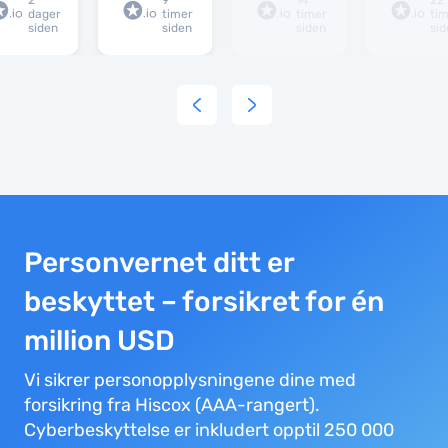
2
9
14
22
dager
timer
timer
ti
siden
siden
siden
sid
Personvernet ditt er
beskyttet – forsikret for én
million USD
Vi sikrer personopplysningene dine med
forsikring fra Hiscox (AAA-rangert).
Cyberbeskyttelse er inkludert opptil 250 000