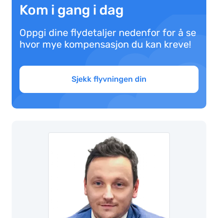
Kom i gang i dag
Oppgi dine flydetaljer nedenfor for å se
hvor mye kompensasjon du kan kreve!
Sjekk flyvningen din