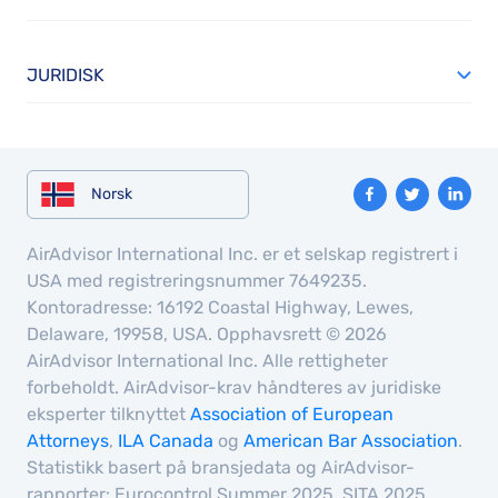
JURIDISK
Norsk
AirAdvisor International Inc. er et selskap registrert i
USA med registreringsnummer 7649235.
Kontoradresse: 16192 Coastal Highway, Lewes,
Delaware, 19958, USA. Opphavsrett © 2026
AirAdvisor International Inc. Alle rettigheter
forbeholdt. AirAdvisor-krav håndteres av juridiske
eksperter tilknyttet
Association of European
Attorneys
,
ILA Canada
og
American Bar Association
.
Statistikk basert på bransjedata og AirAdvisor-
rapporter: Eurocontrol Summer 2025, SITA 2025,