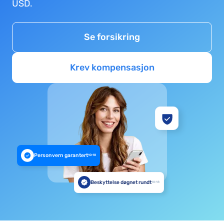
USD.
Se forsikring
Krev kompensasjon
Personvern garantert
10:18
Beskyttelse døgnet rundt
10:18