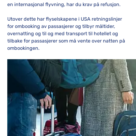
en internasjonal flyvning, har du krav på refusjon.
Utover dette har flyselskapene i USA retningslinjer
for ombooking av passasjerer og tilbyr måltider,
overnatting og til og med transport til hotellet og
tilbake for passasjerer som må vente over natten på
ombookingen.