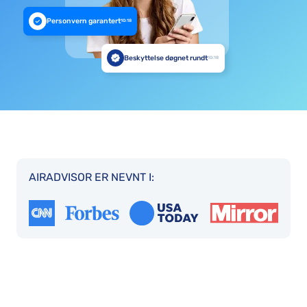
Personvern garantert
10:18
Beskyttelse døgnet rundt
10:18
AIRADVISOR ER NEVNT I: