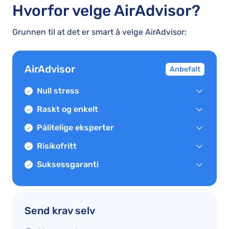
Hvorfor velge AirAdvisor?
Grunnen til at det er smart å velge AirAdvisor:
AirAdvisor
Anbefalt
Null stress
Raskt og enkelt
Pålitelige eksperter
Risikofritt
Suksessgaranti
Send krav selv