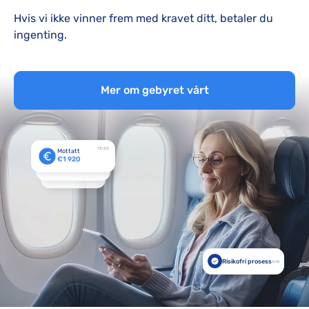
Hvis vi ikke vinner frem med kravet ditt, betaler du
ingenting.
Mer om gebyret vårt
13:25
Mottatt
€1 920
Risikofri prosess
14:18