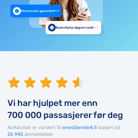
Personvern garantert
10:18
Beskyttelse døgnet rundt
10:18
Vi har hjulpet mer enn
700 000
passasjerer før deg
AirAdvisor er vurdert til
enestående4,6
basert på
26 945
anmeldelser