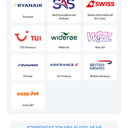
SAS Scandinavian
Swiss International
Ryanair
Airlines
Air Lines
TUI Airways
Wideroe
Wizz Air
Finnair
Air France
British Airways
easyJet
KOMPENSASJON FRA FLYSELSKAP