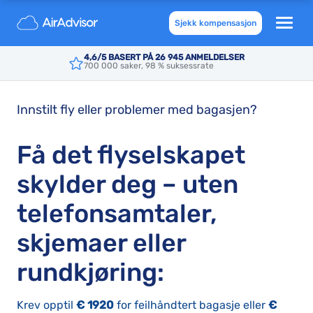
Sjekk kompensasjon
4,6/5 BASERT PÅ 26 945 ANMELDELSER
Reviews.io 4,6/5 basert på
26 945
anmeldelser
700 000 saker, 98 % suksessrate
Innstilt fly eller problemer med bagasjen?
Få det flyselskapet
skylder deg – uten
telefonsamtaler,
skjemaer eller
rundkjøring:
Krev opptil
€ 1920
for feilhåndtert bagasje eller
€