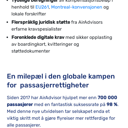
Tydelige beregninger
av kompensasjonsbeløp i
henhold til
EU261
,
Montreal-konvensjonen
og
lokale forskrifter
Flerspråklig juridisk støtte
fra AirAdvisors
erfarne kravspesialister
Forenklede digitale krav
med sikker opplasting
av boardingkort, kvitteringer og
støttedokumenter
En milepæl i den globale kampen
for passasjerrettigheter
Siden 2017 har AirAdvisor hjulpet mer enn
700 000
passasjerer
med en fantastisk suksessrate på
98 %
.
Med denne nye utvidelsen tar selskapet enda et
viktig skritt mot å gjøre flyreiser mer rettferdige for
alle passasjerer.