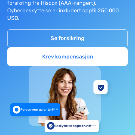
forsikring fra Hiscox (AAA-rangert).
Cyberbeskyttelse er inkludert opptil 250 000
USD.
Se forsikring
Krev kompensasjon
Personvern garantert
10:18
Beskyttelse døgnet rundt
10:18