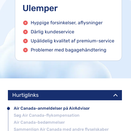
Ulemper
Hyppige forsinkelser, aflysninger
Dårlig kundeservice
Upålidelig kvalitet af premium-service
Problemer med bagagehåndtering
Hurtiglinks
Air Canada-anmeldelser på AirAdvisor
Søg Air Canada-flykompensation
Air Canada-bedømmelser
Sammenlign Air Canada med andre flyselskaber