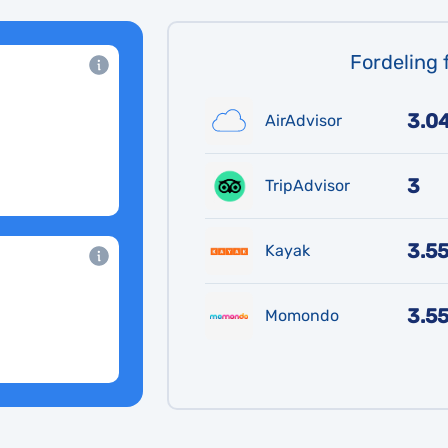
Fordeling 
3.0
AirAdvisor
3
TripAdvisor
3.5
Kayak
3.5
Momondo