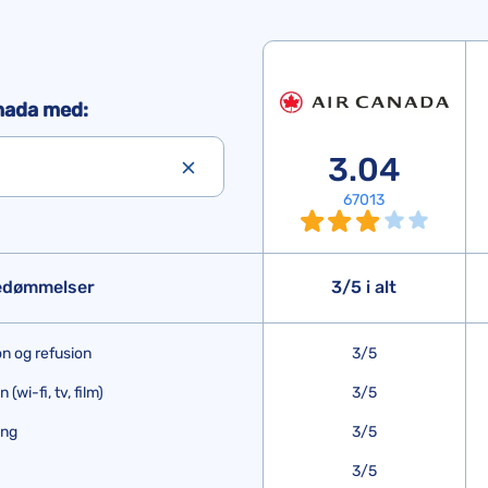
nada med:
3.04
67013
bedømmelser
3/5 i alt
n og refusion
3/5
wi-fi, tv, film)
3/5
ing
3/5
3/5