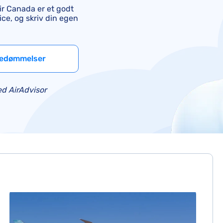
Air France-kompensation
ir Canada er et godt
ice, og skriv din egen
British Airways-kompensation
KLM-kompensation
 bedømmelser
d AirAdvisor