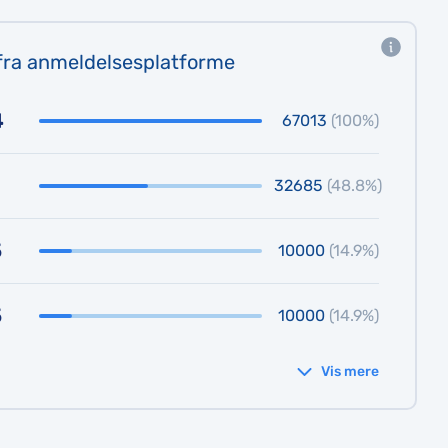
fra anmeldelsesplatforme
4
67013
(100%)
32685
(48.8%)
5
10000
(14.9%)
5
10000
(14.9%)
Vis mere