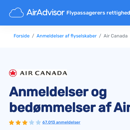
Flypassagerers rettighe
Flykompensationsberegner
Forside
Anmeldelser af flyselskaber
Air Canada
Kompensation for flyforsinke
Kompensation for flyaflysnin
Erstatning for forsinket bag
Kompensation for nægtet om
Kompensation fra flyselskab
Anmeldelser og
Klager over flyselskaber
Forordninger
bedømmelser af Ai
67.013 anmeldelser