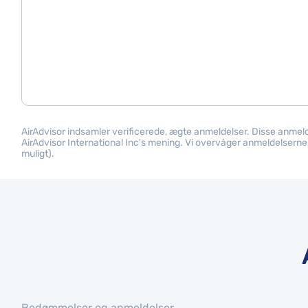
AirAdvisor indsamler verificerede, ægte anmeldelser. Disse anme
AirAdvisor International Inc's mening. Vi overvåger anmeldelserne f
muligt).
Bedømmelser og anmeldelser