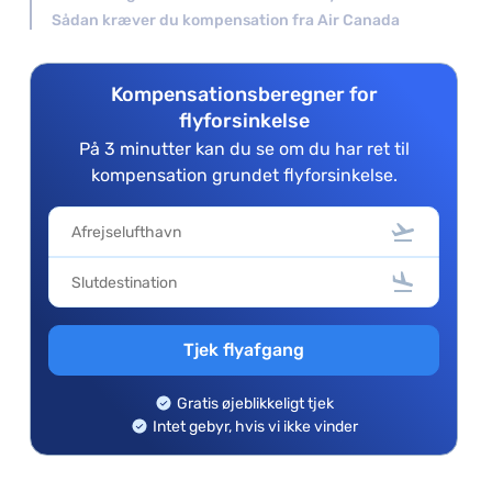
Sådan kræver du kompensation fra Air Canada
Kompensationsberegner for
flyforsinkelse
På 3 minutter kan du se om du har ret til
kompensation grundet flyforsinkelse.
Tjek flyafgang
Gratis øjeblikkeligt tjek
Intet gebyr, hvis vi ikke vinder