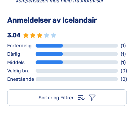
kompensasjon med hjelp fra AirAdvisor
Anmeldelser av Icelandair
3.04
Forferdelig
(1)
Dårlig
(1)
Middels
(1)
Veldig bra
(0)
Enestående
(0)
Sorter og Filtrer