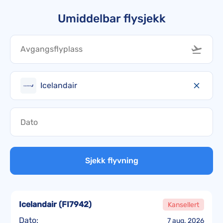
Umiddelbar flysjekk
Icelandair
Sjekk flyvning
Icelandair
(
FI7942
)
Kansellert
Dato:
7 aug. 2026