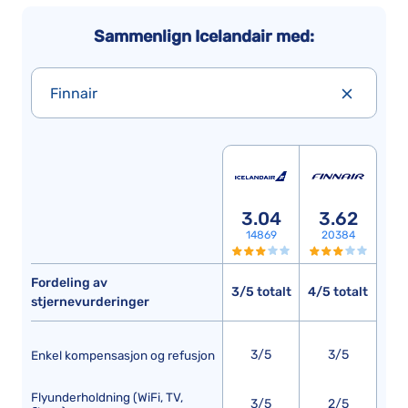
Sammenlign Icelandair med:
Finnair
3.04
3.62
14869
20384
Fordeling av
3/5 totalt
4/5 totalt
stjernevurderinger
3/5
3/5
Enkel kompensasjon og refusjon
Flyunderholdning (WiFi, TV,
3/5
2/5