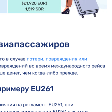
 авиапассажиров
то в случае
потери, повреждения или
овреждений во время международного рейса
е денег, чем когда-либо прежде.
примеру EU261
ияния на регламент EU261, они
 ставок компенсации EU261 с учетом