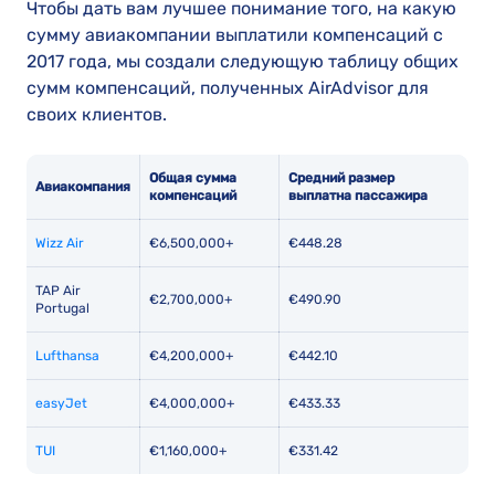
Чтобы дать вам лучшее понимание того, на какую
сумму авиакомпании выплатили компенсаций с
2017 года, мы создали следующую таблицу общих
сумм компенсаций, полученных AirAdvisor для
своих клиентов.
Общая сумма
Средний размер
Авиакомпания
компенсаций
выплат
на пассажира
Wizz Air
€6,500,000+
€448.28
TAP Air
€2,700,000+
€490.90
Portugal
Lufthansa
€4,200,000+
€442.10
easyJet
€4,000,000+
€433.33
TUI
€1,160,000+
€331.42