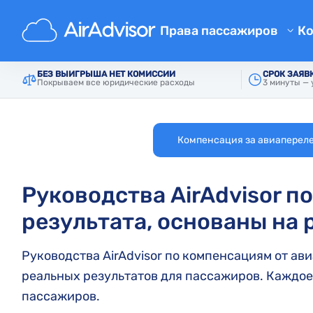
Главная
Авиалинии
Права пассажиров
К
Компенсация за задержку р
Список авиалиний
БЕЗ ВЫИГРЫША НЕТ КОМИССИИ
СРОК ЗАЯВ
Покрываем все юридические расходы
3 минуты — 
Компенсация за отмену рей
Компенсация за проблемы с
Компенсация за авиаперел
Компенсация за отказ в пос
Компенсация от авиалиний
Руководства AirAdvisor п
Жалобы на авиакомпании
результата, основаны на
Забастовка в авиалинии
Правовые нормы
Руководства AirAdvisor по компенсациям от а
реальных результатов для пассажиров. Каждое
пассажиров.