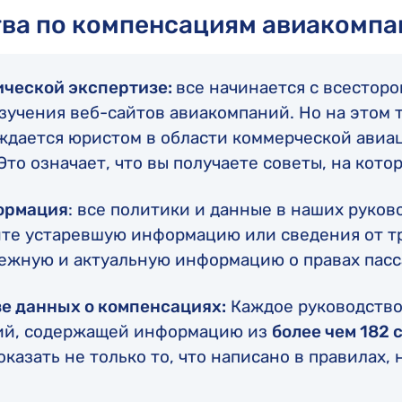
Компенсация Wizz Air
Монреальская конвенция
тва по компенсациям авиакомпа
Компенсация HiSky
Варшавская конвенция
Компенсация FlyOne
ической экспертизе:
все начинается с всестор
Компенсация Turkish Airlines
зучения веб-сайтов авиакомпаний. Но на этом т
ждается юристом в области коммерческой авиац
Компенсация easyJet
Это означает, что вы получаете советы, на кот
формация
: все политики и данные в наших руко
ите устаревшую информацию или сведения от тр
дежную и актуальную информацию о правах пас
зе данных о компенсациях:
Каждое руководство
ний, содержащей информацию из
более чем 182 
азать не только то, что написано в правилах, н