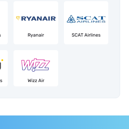
s
Ryanair
SCAT Airlines
es
Wizz Air