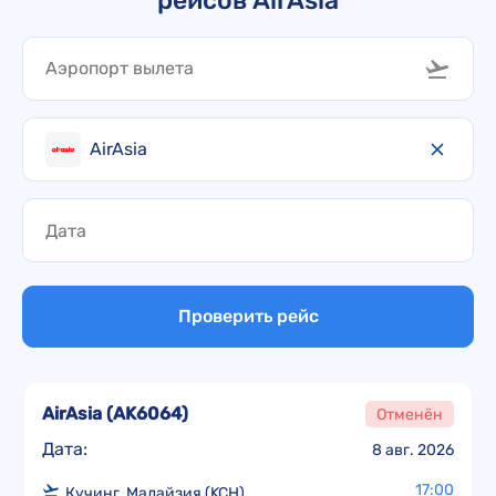
рейсов AirAsia
AirAsia
Проверить рейс
AirAsia
(
AK6064
)
Отменён
Дата:
8 авг. 2026
17:00
Кучинг, Малайзия (KCH)