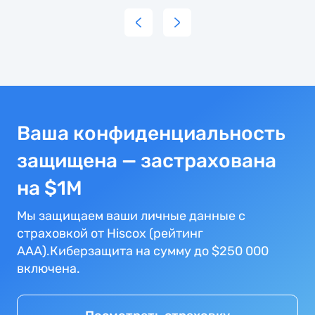
e had
что все
eceived
пройдет
ompensation
бистро
r the
с
xpenses
положительним
e had
результатом
ecause
Ваша конфиденциальность
 flight
ancellations
защищена — застрахована
ore
на $1M
han a
ear
Мы защищаем ваши личные данные с
go.
страховкой от Hiscox (рейтинг
AAA).Киберзащита на сумму до $250 000
включена.