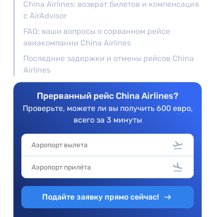
China Airlines: возврат билетов и компенсация
с AirAdvisor
FAQ: ваши вопросы о сорванном рейсе
авиакомпании China Airlines
Последние задержки и отмены рейсов China
Airlines
Прерванный рейс China Airlines?
Проверьте, можете ли вы получить 600 евро,
всего за 3 минуты
Подайте заявку прямо сейчас!