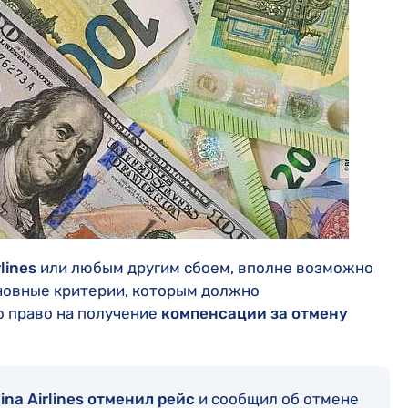
lines
или любым другим сбоем, вполне возможно
новные критерии, которым должно
о право на получение
компенсации за отмену
ina Airlines отменил рейс
и сообщил об отмене