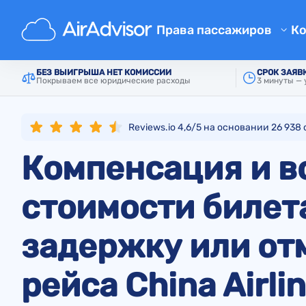
Главная
Авиалинии
China Airlines
Права пассажиров
К
Компенсация за задержку р
БЕЗ ВЫИГРЫША НЕТ КОМИССИИ
СРОК ЗАЯВ
Покрываем все юридические расходы
3 минуты — 
Компенсация за отмену рей
Компенсация за проблемы с
Reviews.io 4,6/5 на основании
26 938
Компенсация за отказ в пос
Компенсация и в
Компенсация от авиалиний
Жалобы на авиакомпании
стоимости билет
Забастовка в авиалинии
задержку или от
Правовые нормы
рейса China Airli