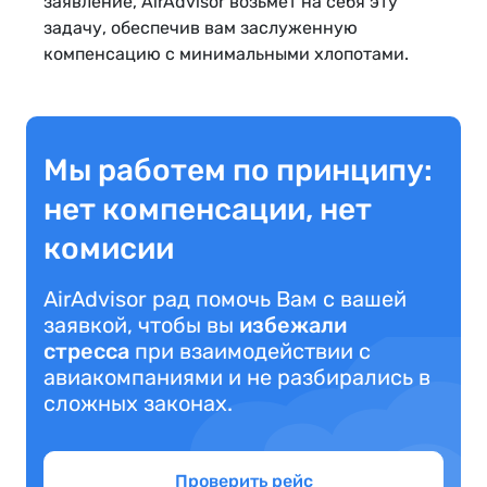
заявление, AirAdvisor возьмет на себя эту
задачу, обеспечив вам заслуженную
компенсацию с минимальными хлопотами.
Мы работем по принципу:
нет компенсации, нет
комисии
AirAdvisor рад помочь Вам с вашей
заявкой, чтобы вы
избежали
стресса
при взаимодействии с
авиакомпаниями и не разбирались в
сложных законах.
Проверить рейс