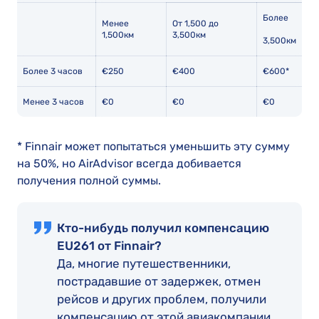
Более
Менее
От 1,500 до
1,500км
3,500км
3,500км
Более 3 часов
€250
€400
€600*
Менее 3 часов
€0
€0
€0
* Finnair может попытаться уменьшить эту сумму
на 50%, но AirAdvisor всегда добивается
получения полной суммы.
Кто-нибудь получил компенсацию
EU261 от Finnair?
Да, многие путешественники,
пострадавшие от задержек, отмен
рейсов и других проблем, получили
компенсацию от этой авиакомпании.