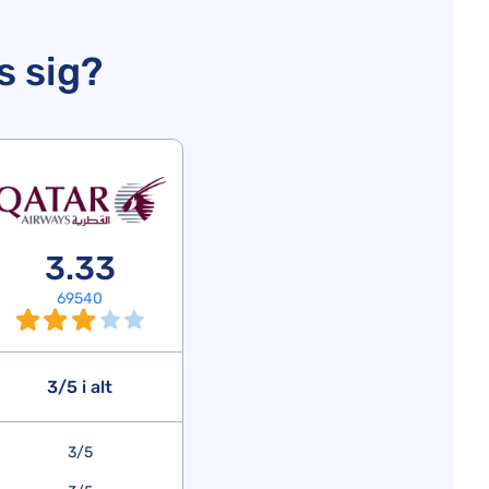
s sig?
3.33
69540
3/5 i alt
3/5