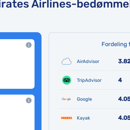
rates Airlines-bedømme
Fordeling 
3.8
AirAdvisor
4
TripAdvisor
4.0
Google
4.0
Kayak