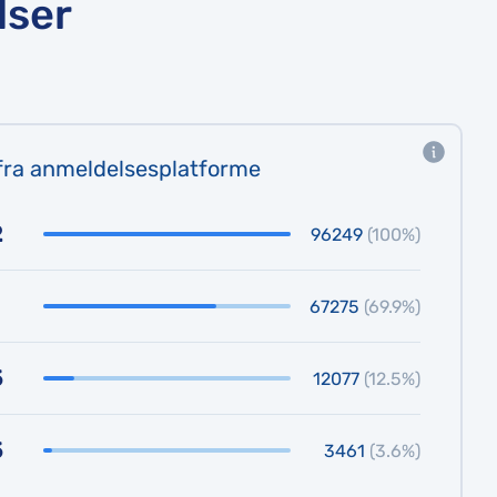
lser
fra anmeldelsesplatforme
2
96249
(100%)
67275
(69.9%)
5
12077
(12.5%)
5
3461
(3.6%)