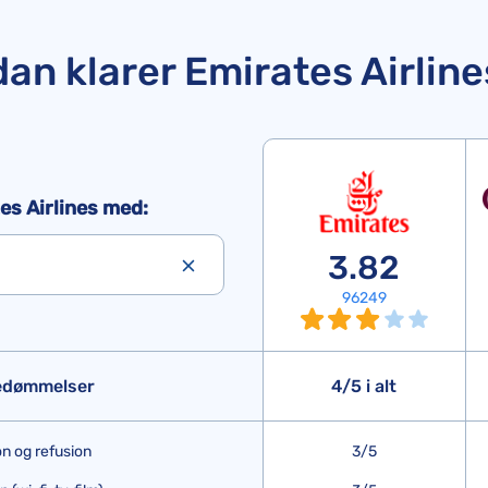
an klarer Emirates Airline
s Airlines med:
3.82
96249
bedømmelser
4/5 i alt
n og refusion
3/5