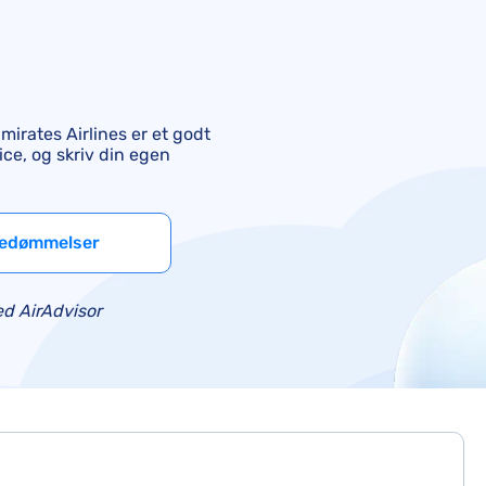
Air France-kompensation
British Airways-kompensation
KLM-kompensation
mirates Airlines er et godt
ice, og skriv din egen
 bedømmelser
d AirAdvisor