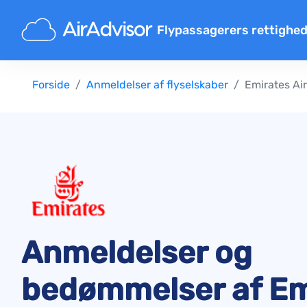
Flypassagerers rettighe
Flykompensationsberegner
Forside
Anmeldelser af flyselskaber
Emirates Air
Kompensation for flyforsinke
Kompensation for flyaflysnin
Erstatning for forsinket bag
Kompensation for nægtet om
Kompensation fra flyselskab
Klager over flyselskaber
Forordninger
Anmeldelser og
bedømmelser af Em