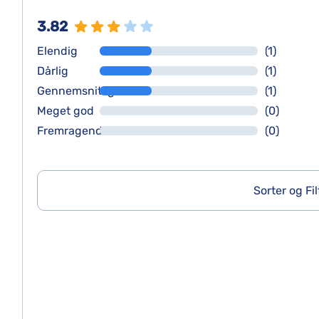
3.82
Elendig
(1)
Dårlig
(1)
Gennemsnitlig
(1)
Meget god
(0)
Fremragende
(0)
Sorter og Fil