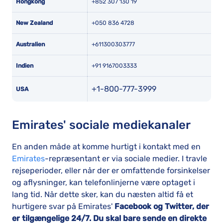
Hongkong
+852 307 130 19
New Zealand
+050 836 4728
Australien
+611300303777
Indien
+91 9167003333
+1-800-777-3999
USA
Emirates' sociale mediekanaler
En anden måde at komme hurtigt i kontakt med en
Emirates
-repræsentant er via sociale medier. I travle
rejseperioder, eller når der er omfattende forsinkelser
og aflysninger, kan telefonlinjerne være optaget i
lang tid. Når dette sker, kan du næsten altid få et
hurtigere svar på Emirates'
Facebook og Twitter, der
er tilgængelige 24/7. Du skal bare sende en direkte