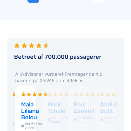
Betroet af 700.000 passagerer
AirAdvisor er vurderet
Fremragende 4,6
baseret på
26.945
anmeldelser
vya
Maia
Marie
Paul
Abdul
S
awat
Liliana
Tchale
Zammit
Butt
T
apur
Boicu
Verificeret
Verificeret
Verificeret
kunde
kunde
kunde
Verificeret
Verificeret
kunde
kunde