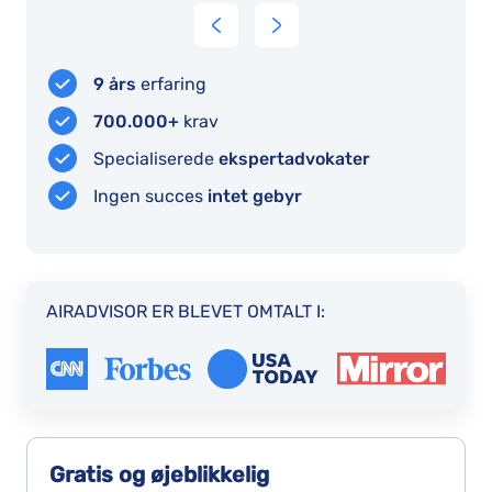
interface
9 års
erfaring
700.000+
krav
on
Specialiserede
ekspertadvokater
Ingen succes
intet gebyr
AIRADVISOR ER BLEVET OMTALT I:
Gratis og øjeblikkelig