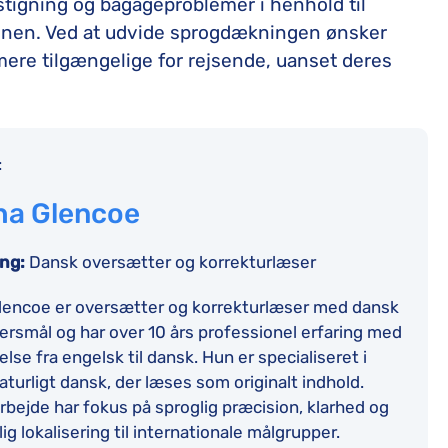
dstigning og bagageproblemer i henhold til
onen. Ved at udvide sprogdækningen ønsker
ere tilgængelige for rejsende, uanset deres
:
ha Glencoe
ing:
Dansk oversætter og korrekturlæser
lencoe er oversætter og korrekturlæser med dansk
smål og har over 10 års professionel erfaring med
lse fra engelsk til dansk. Hun er specialiseret i
naturligt dansk, der læses som originalt indhold.
bejde har fokus på sproglig præcision, klarhed og
ig lokalisering til internationale målgrupper.