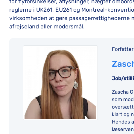
for flyforsinkelser, aflysninger, nægtet ombor
reglerne i UK261, EU261 og Montreal-konventi
virksomheden at gøre passagerrettighederne m
afrejseland eller modersmål.
Forfatter
Zasc
Job/still
Zascha G
som moder
oversætte
klart og 
Hendes ar
læservenl