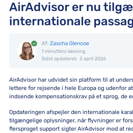
AirAdvisor er nu tilg
internationale passa
Af:
Zascha Glencoe
1 minutters læsning
Sidst opdateret:
3 april 2026
AirAdvisor har udvidet sin platform til at unde
lettere for rejsende i hele Europa og udenfor a
indsende kompensationskrav på et sprog, de er
Opdateringen afspejler den internationale karak
tilgængelige oplysninger, når flyvninger er forsi
flersproget support sigter AirAdvisor mod at re