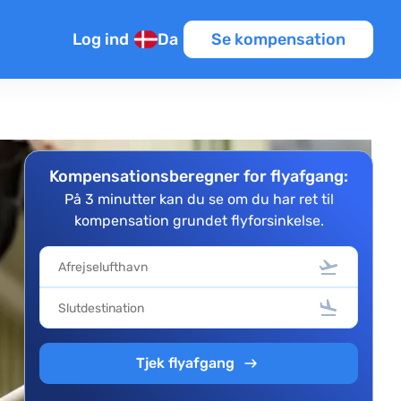
Log ind
Da
Se kompensation
Kompensationsberegner for flyafgang:
På 3 minutter kan du se om du har ret til
kompensation grundet flyforsinkelse.
Tjek flyafgang