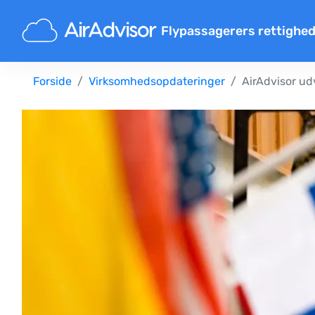
Flypassagerers rettighe
Flykompensationsberegner
Forside
Virksomhedsopdateringer
AirAdvisor ud
Kompensation for flyforsinke
Kompensation for flyaflysnin
Erstatning for forsinket bag
Kompensation for nægtet om
Kompensation fra flyselskab
Klager over flyselskaber
Forordninger