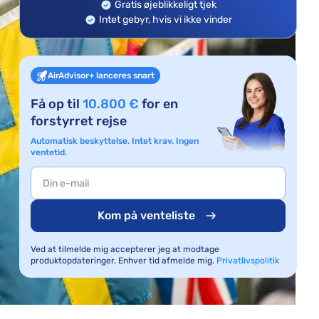
Gratis øjeblikkeligt tjek
Intet gebyr, hvis vi ikke vinder
AirAdvisor+ lanceres snart
Få op til
10.800 €
for en
forstyrret rejse
Automatisk beskyttelse. Intet krav. Ingen
ventetid.
Kom på venteliste
Ved at tilmelde mig accepterer jeg at modtage
produktopdateringer. Enhver tid afmelde mig.
Privatlivspolitik