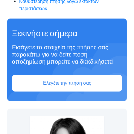
Καθυστέρηση πτήσης λόγω έκτακτων
περιστάσεων
Ξεκινήστε σήμερα
Εισάγετε τα στοιχεία της πτήσης σας
παρακάτω για να δείτε πόση
αποζημίωση μπορείτε να διεκδικήσετε!
Ελέγξτε την πτήση σας